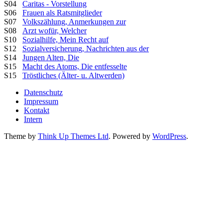
S04
Caritas - Vorstellung
S06
Frauen als Ratsmitglieder
S07
Volkszählung, Anmerkungen zur
S08
Arzt wofür, Welcher
S10
Sozialhilfe, Mein Recht auf
S12
Sozialversicherung, Nachrichten aus der
S14
Jungen Alten, Die
S15
Macht des Atoms, Die entfesselte
S15
Tröstliches (Älter- u. Altwerden)
Datenschutz
Impressum
Kontakt
Intern
Theme by
Think Up Themes Ltd
. Powered by
WordPress
.