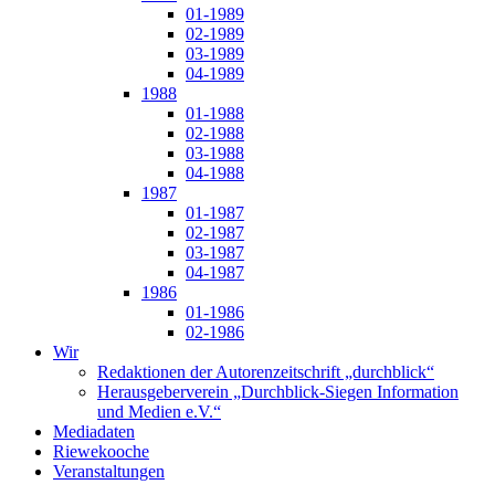
01-1989
02-1989
03-1989
04-1989
1988
01-1988
02-1988
03-1988
04-1988
1987
01-1987
02-1987
03-1987
04-1987
1986
01-1986
02-1986
Wir
Redaktionen der Autorenzeitschrift „durchblick“
Herausgeberverein „Durchblick-Siegen Information
und Medien e.V.“
Mediadaten
Riewekooche
Veranstaltungen