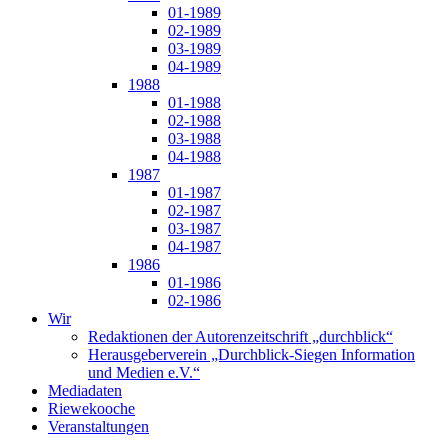
01-1989
02-1989
03-1989
04-1989
1988
01-1988
02-1988
03-1988
04-1988
1987
01-1987
02-1987
03-1987
04-1987
1986
01-1986
02-1986
Wir
Redaktionen der Autorenzeitschrift „durchblick“
Herausgeberverein „Durchblick-Siegen Information
und Medien e.V.“
Mediadaten
Riewekooche
Veranstaltungen