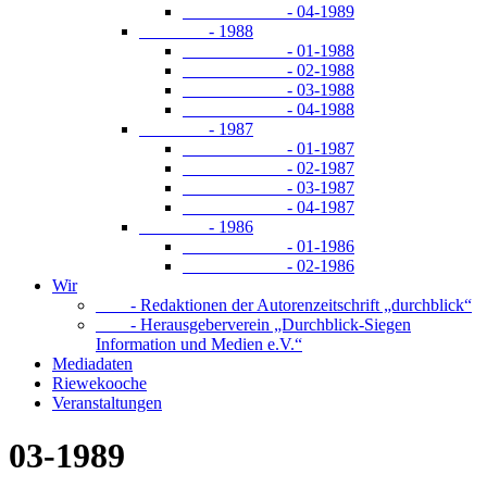
- 04-1989
- 1988
- 01-1988
- 02-1988
- 03-1988
- 04-1988
- 1987
- 01-1987
- 02-1987
- 03-1987
- 04-1987
- 1986
- 01-1986
- 02-1986
Wir
- Redaktionen der Autorenzeitschrift „durchblick“
- Herausgeberverein „Durchblick-Siegen
Information und Medien e.V.“
Mediadaten
Riewekooche
Veranstaltungen
03-1989