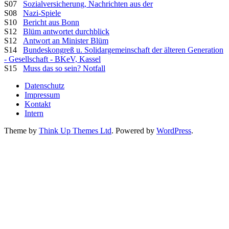
S07
Sozialversicherung, Nachrichten aus der
S08
Nazi-Spiele
S10
Bericht aus Bonn
S12
Blüm antwortet durchblick
S12
Antwort an Minister Blüm
S14
Bundeskongreß u. Solidargemeinschaft der älteren Generation
- Gesellschaft - BKeV, Kassel
S15
Muss das so sein? Notfall
Datenschutz
Impressum
Kontakt
Intern
Theme by
Think Up Themes Ltd
. Powered by
WordPress
.