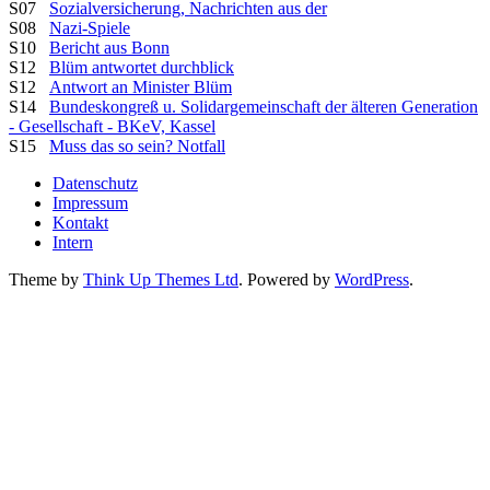
S07
Sozialversicherung, Nachrichten aus der
S08
Nazi-Spiele
S10
Bericht aus Bonn
S12
Blüm antwortet durchblick
S12
Antwort an Minister Blüm
S14
Bundeskongreß u. Solidargemeinschaft der älteren Generation
- Gesellschaft - BKeV, Kassel
S15
Muss das so sein? Notfall
Datenschutz
Impressum
Kontakt
Intern
Theme by
Think Up Themes Ltd
. Powered by
WordPress
.