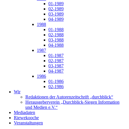
01-1989
02-1989
03-1989
04-1989
1988
01-1988
02-1988
03-1988
04-1988
1987
01-1987
02-1987
03-1987
04-1987
1986
01-1986
02-1986
Wir
Redaktionen der Autorenzeitschrift „durchblick“
Herausgeberverein „Durchblick-Siegen Information
und Medien e.V.“
Mediadaten
Riewekooche
Veranstaltungen