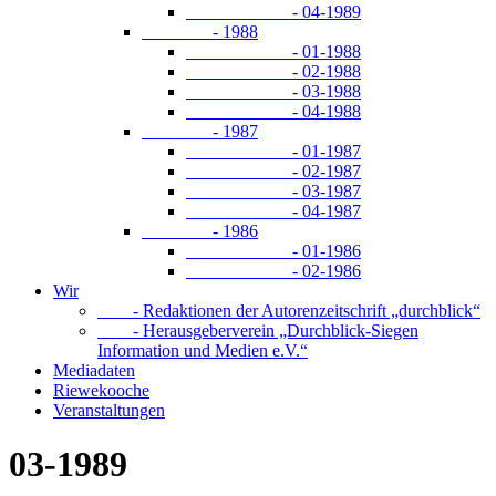
- 04-1989
- 1988
- 01-1988
- 02-1988
- 03-1988
- 04-1988
- 1987
- 01-1987
- 02-1987
- 03-1987
- 04-1987
- 1986
- 01-1986
- 02-1986
Wir
- Redaktionen der Autorenzeitschrift „durchblick“
- Herausgeberverein „Durchblick-Siegen
Information und Medien e.V.“
Mediadaten
Riewekooche
Veranstaltungen
03-1989