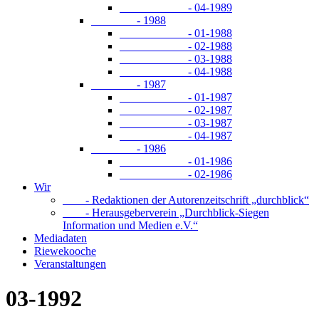
- 04-1989
- 1988
- 01-1988
- 02-1988
- 03-1988
- 04-1988
- 1987
- 01-1987
- 02-1987
- 03-1987
- 04-1987
- 1986
- 01-1986
- 02-1986
Wir
- Redaktionen der Autorenzeitschrift „durchblick“
- Herausgeberverein „Durchblick-Siegen
Information und Medien e.V.“
Mediadaten
Riewekooche
Veranstaltungen
03-1992