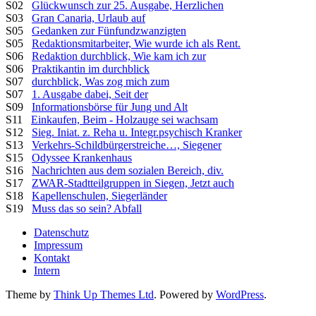
S02
Glückwunsch zur 25. Ausgabe, Herzlichen
S03
Gran Canaria, Urlaub auf
S05
Gedanken zur Fünfundzwanzigten
S05
Redaktionsmitarbeiter, Wie wurde ich als Rent.
S06
Redaktion durchblick, Wie kam ich zur
S06
Praktikantin im durchblick
S07
durchblick, Was zog mich zum
S07
1. Ausgabe dabei, Seit der
S09
Informationsbörse für Jung und Alt
S11
Einkaufen, Beim - Holzauge sei wachsam
S12
Sieg. Iniat. z. Reha u. Integr.psychisch Kranker
S13
Verkehrs-Schildbürgerstreiche…, Siegener
S15
Odyssee Krankenhaus
S16
Nachrichten aus dem sozialen Bereich, div.
S17
ZWAR-Stadtteilgruppen in Siegen, Jetzt auch
S18
Kapellenschulen, Siegerländer
S19
Muss das so sein? Abfall
Datenschutz
Impressum
Kontakt
Intern
Theme by
Think Up Themes Ltd
. Powered by
WordPress
.