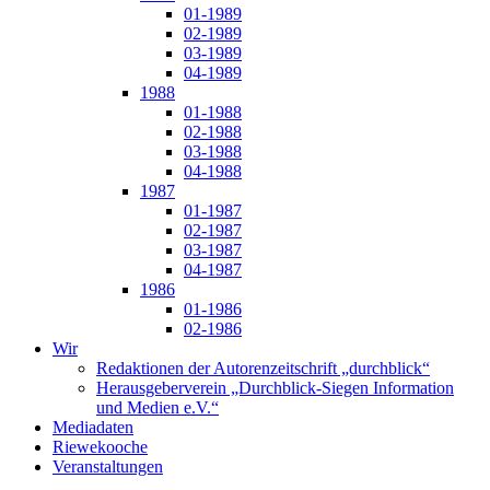
01-1989
02-1989
03-1989
04-1989
1988
01-1988
02-1988
03-1988
04-1988
1987
01-1987
02-1987
03-1987
04-1987
1986
01-1986
02-1986
Wir
Redaktionen der Autorenzeitschrift „durchblick“
Herausgeberverein „Durchblick-Siegen Information
und Medien e.V.“
Mediadaten
Riewekooche
Veranstaltungen