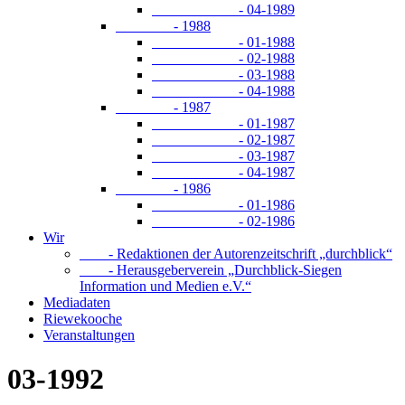
- 04-1989
- 1988
- 01-1988
- 02-1988
- 03-1988
- 04-1988
- 1987
- 01-1987
- 02-1987
- 03-1987
- 04-1987
- 1986
- 01-1986
- 02-1986
Wir
- Redaktionen der Autorenzeitschrift „durchblick“
- Herausgeberverein „Durchblick-Siegen
Information und Medien e.V.“
Mediadaten
Riewekooche
Veranstaltungen
03-1992