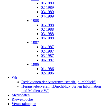
01-1989
02-1989
03-1989
04-1989
1988
01-1988
02-1988
03-1988
04-1988
1987
01-1987
02-1987
03-1987
04-1987
1986
01-1986
02-1986
Wir
Redaktionen der Autorenzeitschrift „durchblick“
Herausgeberverein „Durchblick-Siegen Information
und Medien e.V.“
Mediadaten
Riewekooche
Veranstaltungen