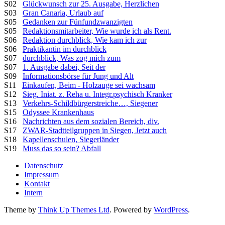
S02
Glückwunsch zur 25. Ausgabe, Herzlichen
S03
Gran Canaria, Urlaub auf
S05
Gedanken zur Fünfundzwanzigten
S05
Redaktionsmitarbeiter, Wie wurde ich als Rent.
S06
Redaktion durchblick, Wie kam ich zur
S06
Praktikantin im durchblick
S07
durchblick, Was zog mich zum
S07
1. Ausgabe dabei, Seit der
S09
Informationsbörse für Jung und Alt
S11
Einkaufen, Beim - Holzauge sei wachsam
S12
Sieg. Iniat. z. Reha u. Integr.psychisch Kranker
S13
Verkehrs-Schildbürgerstreiche…, Siegener
S15
Odyssee Krankenhaus
S16
Nachrichten aus dem sozialen Bereich, div.
S17
ZWAR-Stadtteilgruppen in Siegen, Jetzt auch
S18
Kapellenschulen, Siegerländer
S19
Muss das so sein? Abfall
Datenschutz
Impressum
Kontakt
Intern
Theme by
Think Up Themes Ltd
. Powered by
WordPress
.