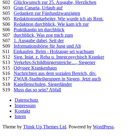
S02
Glückwunsch zur 25. Ausgabe, Herzlichen
S03
Gran Canaria, Urlaub auf
S05
Gedanken zur Fünfundzwanzigten
S05
Redaktionsmitarbeiter, Wie wurde ich als Rent.
S06
Redaktion durchblick, Wie kam ich zur
S06
Praktikantin im durchblick
S07
durchblick, Was zog mich zum
S07
1. Ausgabe dabei, Seit der
S09
Informationsbörse für Jung und Alt
S11
Einkaufen, Beim - Holzauge sei wachsam
S12
Sieg. Iniat. z. Reha u. Integr.psychisch Kranker
S13
Verkehrs-Schildbürgerstreiche…, Siegener
S15
Odyssee Krankenhaus
S16
Nachrichten aus dem sozialen Bereich, div.
S17
ZWAR-Stadtteilgruppen in Siegen, Jetzt auch
S18
Kapellenschulen, Siegerländer
S19
Muss das so sein? Abfall
Datenschutz
Impressum
Kontakt
Intern
Theme by
Think Up Themes Ltd
. Powered by
WordPress
.