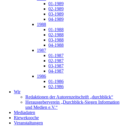
01-1989
02-1989
03-1989
04-1989
1988
01-1988
02-1988
03-1988
04-1988
1987
01-1987
02-1987
03-1987
04-1987
1986
01-1986
02-1986
Wir
Redaktionen der Autorenzeitschrift „durchblick“
Herausgeberverein „Durchblick-Siegen Information
und Medien e.V.“
Mediadaten
Riewekooche
Veranstaltungen