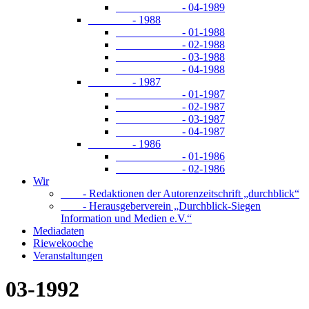
- 04-1989
- 1988
- 01-1988
- 02-1988
- 03-1988
- 04-1988
- 1987
- 01-1987
- 02-1987
- 03-1987
- 04-1987
- 1986
- 01-1986
- 02-1986
Wir
- Redaktionen der Autorenzeitschrift „durchblick“
- Herausgeberverein „Durchblick-Siegen
Information und Medien e.V.“
Mediadaten
Riewekooche
Veranstaltungen
03-1992