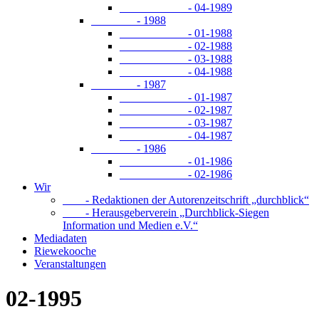
- 04-1989
- 1988
- 01-1988
- 02-1988
- 03-1988
- 04-1988
- 1987
- 01-1987
- 02-1987
- 03-1987
- 04-1987
- 1986
- 01-1986
- 02-1986
Wir
- Redaktionen der Autorenzeitschrift „durchblick“
- Herausgeberverein „Durchblick-Siegen
Information und Medien e.V.“
Mediadaten
Riewekooche
Veranstaltungen
02-1995