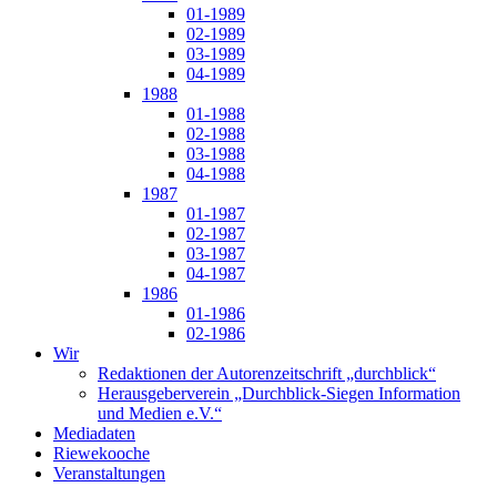
01-1989
02-1989
03-1989
04-1989
1988
01-1988
02-1988
03-1988
04-1988
1987
01-1987
02-1987
03-1987
04-1987
1986
01-1986
02-1986
Wir
Redaktionen der Autorenzeitschrift „durchblick“
Herausgeberverein „Durchblick-Siegen Information
und Medien e.V.“
Mediadaten
Riewekooche
Veranstaltungen