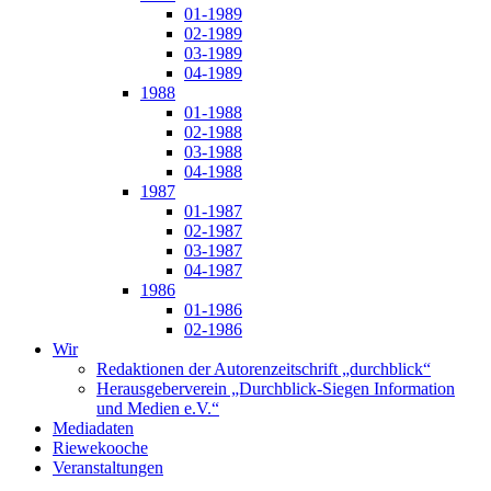
01-1989
02-1989
03-1989
04-1989
1988
01-1988
02-1988
03-1988
04-1988
1987
01-1987
02-1987
03-1987
04-1987
1986
01-1986
02-1986
Wir
Redaktionen der Autorenzeitschrift „durchblick“
Herausgeberverein „Durchblick-Siegen Information
und Medien e.V.“
Mediadaten
Riewekooche
Veranstaltungen