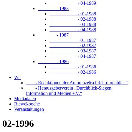
- 04-1989
- 1988
- 01-1988
- 02-1988
- 03-1988
- 04-1988
- 1987
- 01-1987
- 02-1987
- 03-1987
- 04-1987
- 1986
- 01-1986
- 02-1986
Wir
- Redaktionen der Autorenzeitschrift „durchblick“
- Herausgeberverein „Durchblick-Siegen
Information und Medien e.V.“
Mediadaten
Riewekooche
Veranstaltungen
02-1996