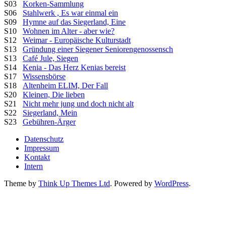
S03
Korken-Sammlung
S06
Stahlwerk , Es war einmal ein
S09
Hymne auf das Siegerland, Eine
S10
Wohnen im Alter - aber wie?
S12
Weimar - Europäische Kulturstadt
S13
Gründung einer Siegener Seniorengenossensch
S13
Café Jule, Siegen
S14
Kenia - Das Herz Kenias bereist
S17
Wissensbörse
S18
Altenheim ELIM, Der Fall
S20
Kleinen, Die lieben
S21
Nicht mehr jung und doch nicht alt
S22
Siegerland, Mein
S23
Gebühren-Ärger
Datenschutz
Impressum
Kontakt
Intern
Theme by
Think Up Themes Ltd
. Powered by
WordPress
.