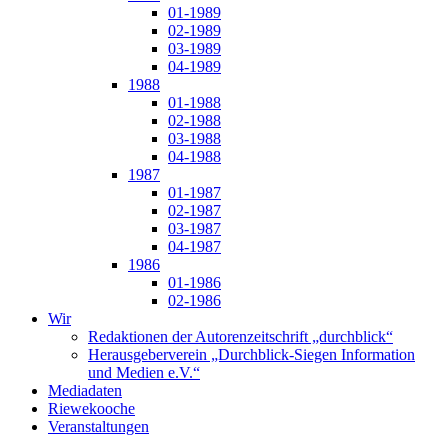
01-1989
02-1989
03-1989
04-1989
1988
01-1988
02-1988
03-1988
04-1988
1987
01-1987
02-1987
03-1987
04-1987
1986
01-1986
02-1986
Wir
Redaktionen der Autorenzeitschrift „durchblick“
Herausgeberverein „Durchblick-Siegen Information
und Medien e.V.“
Mediadaten
Riewekooche
Veranstaltungen