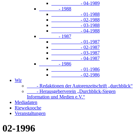
- 04-1989
- 1988
- 01-1988
- 02-1988
- 03-1988
- 04-1988
- 1987
- 01-1987
- 02-1987
- 03-1987
- 04-1987
- 1986
- 01-1986
- 02-1986
Wir
- Redaktionen der Autorenzeitschrift „durchblick“
- Herausgeberverein „Durchblick-Siegen
Information und Medien e.V.“
Mediadaten
Riewekooche
Veranstaltungen
02-1996