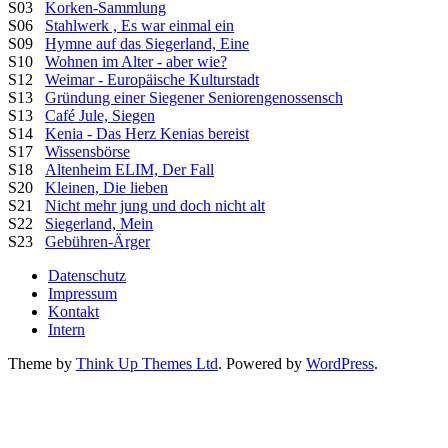
S03
Korken-Sammlung
S06
Stahlwerk , Es war einmal ein
S09
Hymne auf das Siegerland, Eine
S10
Wohnen im Alter - aber wie?
S12
Weimar - Europäische Kulturstadt
S13
Gründung einer Siegener Seniorengenossensch
S13
Café Jule, Siegen
S14
Kenia - Das Herz Kenias bereist
S17
Wissensbörse
S18
Altenheim ELIM, Der Fall
S20
Kleinen, Die lieben
S21
Nicht mehr jung und doch nicht alt
S22
Siegerland, Mein
S23
Gebühren-Ärger
Datenschutz
Impressum
Kontakt
Intern
Theme by
Think Up Themes Ltd
. Powered by
WordPress
.