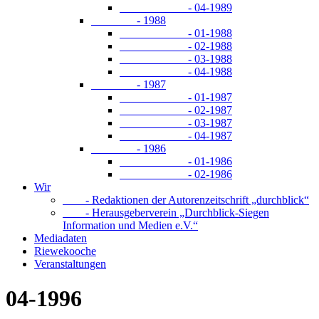
- 04-1989
- 1988
- 01-1988
- 02-1988
- 03-1988
- 04-1988
- 1987
- 01-1987
- 02-1987
- 03-1987
- 04-1987
- 1986
- 01-1986
- 02-1986
Wir
- Redaktionen der Autorenzeitschrift „durchblick“
- Herausgeberverein „Durchblick-Siegen
Information und Medien e.V.“
Mediadaten
Riewekooche
Veranstaltungen
04-1996