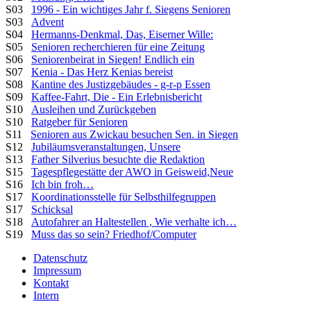
S03
1996 - Ein wichtiges Jahr f. Siegens Senioren
S03
Advent
S04
Hermanns-Denkmal, Das, Eiserner Wille:
S05
Senioren recherchieren für eine Zeitung
S06
Seniorenbeirat in Siegen! Endlich ein
S07
Kenia - Das Herz Kenias bereist
S08
Kantine des Justizgebäudes - g-r-p Essen
S09
Kaffee-Fahrt, Die - Ein Erlebnisbericht
S10
Ausleihen und Zurückgeben
S10
Ratgeber für Senioren
S11
Senioren aus Zwickau besuchen Sen. in Siegen
S12
Jubiläumsveranstaltungen, Unsere
S13
Father Silverius besuchte die Redaktion
S15
Tagespflegestätte der AWO in Geisweid,Neue
S16
Ich bin froh…
S17
Koordinationsstelle für Selbsthilfegruppen
S17
Schicksal
S18
Autofahrer an Haltestellen , Wie verhalte ich…
S19
Muss das so sein? Friedhof/Computer
Datenschutz
Impressum
Kontakt
Intern