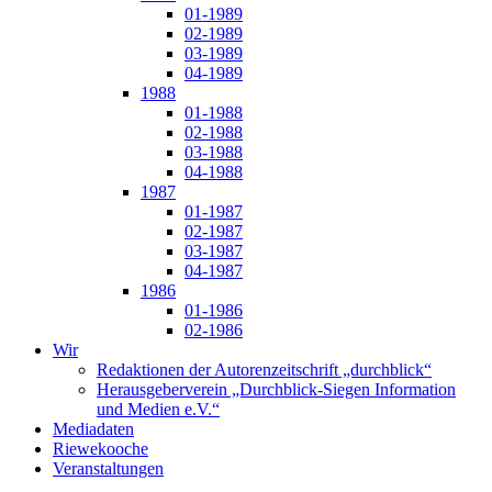
01-1989
02-1989
03-1989
04-1989
1988
01-1988
02-1988
03-1988
04-1988
1987
01-1987
02-1987
03-1987
04-1987
1986
01-1986
02-1986
Wir
Redaktionen der Autorenzeitschrift „durchblick“
Herausgeberverein „Durchblick-Siegen Information
und Medien e.V.“
Mediadaten
Riewekooche
Veranstaltungen