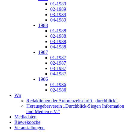
01-1989
02-1989
03-1989
04-1989
1988
01-1988
02-1988
03-1988
04-1988
1987
01-1987
02-1987
03-1987
04-1987
1986
01-1986
02-1986
Wir
Redaktionen der Autorenzeitschrift „durchblick“
Herausgeberverein „Durchblick-Siegen Information
und Medien e.V.“
Mediadaten
Riewekooche
Veranstaltungen