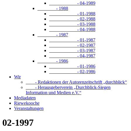
- 04-1989
- 1988
- 01-1988
- 02-1988
- 03-1988
- 04-1988
- 1987
- 01-1987
- 02-1987
- 03-1987
- 04-1987
- 1986
- 01-1986
- 02-1986
Wir
- Redaktionen der Autorenzeitschrift „durchblick“
- Herausgeberverein „Durchblick-Siegen
Information und Medien e.V.“
Mediadaten
Riewekooche
Veranstaltungen
02-1997