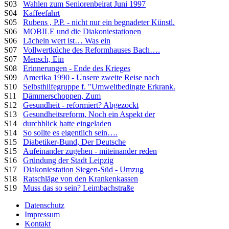
S03
Wahlen zum Seniorenbeirat Juni 1997
S04
Kaffeefahrt
S05
Rubens , P.P. - nicht nur ein begnadeter Künstl.
S06
MOBILE und die Diakoniestationen
S06
Lächeln wert ist… Was ein
S07
Vollwertküche des Reformhauses Bach….
S07
Mensch, Ein
S08
Erinnerungen - Ende des Krieges
S09
Amerika 1990 - Unsere zweite Reise nach
S10
Selbsthilfegruppe f. "Umweltbedingte Erkrank.
S11
Dämmerschoppen, Zum
S12
Gesundheit - reformiert? Abgezockt
S13
Gesundheitsreform, Noch ein Aspekt der
S14
durchblick hatte eingeladen
S14
So sollte es eigentlich sein….
S15
Diabetiker-Bund, Der Deutsche
S15
Aufeinander zugehen - miteinander reden
S16
Gründung der Stadt Leipzig
S17
Diakoniestation Siegen-Süd - Umzug
S18
Ratschläge von den Krankenkassen
S19
Muss das so sein? Leimbachstraße
Datenschutz
Impressum
Kontakt