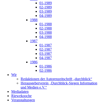
01-1989
02-1989
03-1989
04-1989
1988
01-1988
02-1988
03-1988
04-1988
1987
01-1987
02-1987
03-1987
04-1987
1986
01-1986
02-1986
Wir
Redaktionen der Autorenzeitschrift „durchblick“
Herausgeberverein „Durchblick-Siegen Information
und Medien e.V.“
Mediadaten
Riewekooche
Veranstaltungen