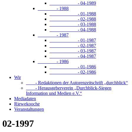
- 04-1989
- 1988
- 01-1988
- 02-1988
- 03-1988
- 04-1988
- 1987
- 01-1987
- 02-1987
- 03-1987
- 04-1987
- 1986
- 01-1986
- 02-1986
Wir
- Redaktionen der Autorenzeitschrift „durchblick“
- Herausgeberverein „Durchblick-Siegen
Information und Medien e.V.“
Mediadaten
Riewekooche
Veranstaltungen
02-1997