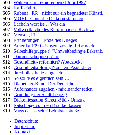
S03
Wahlen zum Seniorenbeirat Juni 1997
S04
Kaffeefahrt
S05
Rubens , P.P. - nicht nur ein begnadeter Künstl.
S06
MOBILE und die Diakoniestationen
S06
Lächeln wert ist… Was ein
S07
Vollwertküche des Reformhauses Bach….
S07
Mensch, Ein
S08
Erinnerungen - Ende des Krieges
S09
Amerika 1990 - Unsere zweite Reise nach
S10
Selbsthilfegruppe f. "Umweltbedingte Erkrank.
S11
Dämmerschoppen, Zum
S12
Gesundheit - reformiert? Abgezockt
S13
Gesundheitsreform, Noch ein Aspekt der
S14
durchblick hatte eingeladen
S14
So sollte es eigentlich sein….
S15
Diabetiker-Bund, Der Deutsche
S15
Aufeinander zugehen - miteinander reden
S16
Gründung der Stadt Leipzig
S17
Diakoniestation Siegen-Süd - Umzug
S18
Ratschläge von den Krankenkassen
S19
Muss das so sein? Leimbachstraße
Datenschutz
Impressum
Kontakt