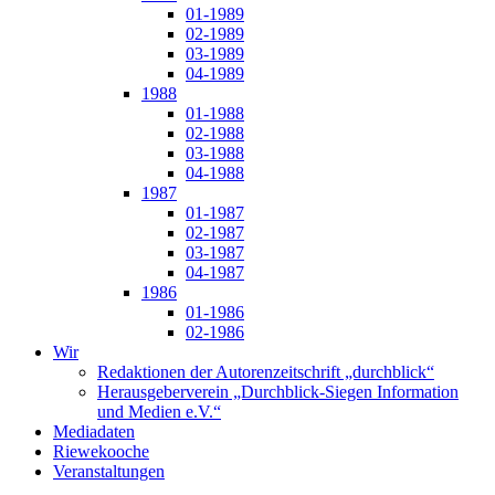
01-1989
02-1989
03-1989
04-1989
1988
01-1988
02-1988
03-1988
04-1988
1987
01-1987
02-1987
03-1987
04-1987
1986
01-1986
02-1986
Wir
Redaktionen der Autorenzeitschrift „durchblick“
Herausgeberverein „Durchblick-Siegen Information
und Medien e.V.“
Mediadaten
Riewekooche
Veranstaltungen