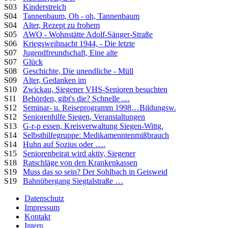
S03
Kinderstreich
S04
Tannenbaum, Oh - oh, Tannenbaum
S04
Alter, Rezept zu frohem
S05
AWO - Wohnstätte Adolf-Sänger-Straße
S06
Kriegsweihnacht 1944, - Die letzte
S07
Jugendfreundschaft, Eine alte
S07
Glück
S08
Geschichte, Die unendliche - Müll
S09
Alter, Gedanken im
S10
Zwickau, Siegener VHS-Senioren besuchten
S11
Behörden, gibt's die? Schnelle …
S12
Seminar- u. Reiseprogramm 1998…Bildungsw.
S12
Seniorenhilfe Siegen, Veranstaltungen
S13
G-r-p essen, Kreisverwaltung Siegen-Wittg.
S14
Selbsthilfegruppe: Medikamenntenmißbrauch
S14
Huhn auf Sozius oder ….
S15
Seniorenbeirat wird aktiv, Siegener
S18
Ratschläge von den Krankenkassen
S19
Muss das so sein? Der Sohlbach in Geisweid
S19
Bahnübergang Siegtalstraße …
Datenschutz
Impressum
Kontakt
Intern