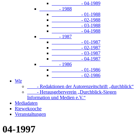
- 04-1989
- 1988
- 01-1988
- 02-1988
- 03-1988
- 04-1988
- 1987
- 01-1987
- 02-1987
- 03-1987
- 04-1987
- 1986
- 01-1986
- 02-1986
Wir
- Redaktionen der Autorenzeitschrift „durchblick“
- Herausgeberverein „Durchblick-Siegen
Information und Medien e.V.“
Mediadaten
Riewekooche
Veranstaltungen
04-1997