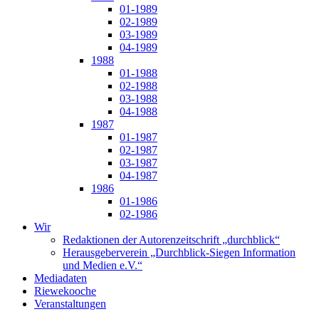
01-1989
02-1989
03-1989
04-1989
1988
01-1988
02-1988
03-1988
04-1988
1987
01-1987
02-1987
03-1987
04-1987
1986
01-1986
02-1986
Wir
Redaktionen der Autorenzeitschrift „durchblick“
Herausgeberverein „Durchblick-Siegen Information
und Medien e.V.“
Mediadaten
Riewekooche
Veranstaltungen