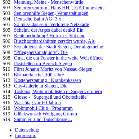
S02
Meinung, Meine - Menschenwürde
S03
Seniorenzentrum "Haus HH", Eröffnungsfeier
S03
Seniorenhilfe Siegen, Veranstaltungen
S04
Deutsche Bahn AG, 3 x
S05
So muss das sein! Verlorene Netzkarte
S05
Schelm, der Arges dabei denkt! Ein
S05
Rentenerhöhung! Hurra, es gibt eine
S06
Buschgotthardshütten zerstört wurde, Als
S07
Sozialdienst der Stadt Siegen, Der allgemeine
S08
"Pflegepersonalquote", Die
S08
Oma, die ein Fenster in die weite Welt öffnete
S09
Poststellen im Bereich Siegen
S10
Fürst Johann Moritz von Nassau-Siegen
S11
Bismarckeiche, 100 Jahre
S12
Kostenerstattung - Krankenkassen
S13
City-Galerie in Siegen, Die
S14
Toskana, Wohnmobilisten d. Siegerl. erobern
S15
Glosse - "Supergeil und Oberscheiße"
S16
Waschtag vor 60 Jahren
S18
Wohnmobil-Club - Programm
S19
Glückwunsch Wolfgang Grimm
S19
Sammler- und Tauschbörse…
Datenschutz
Impressum