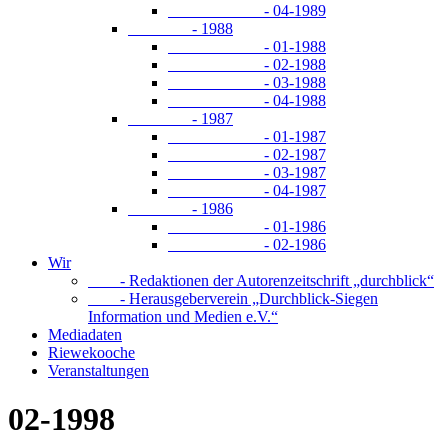
- 04-1989
- 1988
- 01-1988
- 02-1988
- 03-1988
- 04-1988
- 1987
- 01-1987
- 02-1987
- 03-1987
- 04-1987
- 1986
- 01-1986
- 02-1986
Wir
- Redaktionen der Autorenzeitschrift „durchblick“
- Herausgeberverein „Durchblick-Siegen
Information und Medien e.V.“
Mediadaten
Riewekooche
Veranstaltungen
02-1998