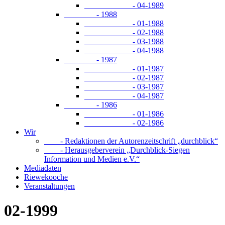
- 04-1989
- 1988
- 01-1988
- 02-1988
- 03-1988
- 04-1988
- 1987
- 01-1987
- 02-1987
- 03-1987
- 04-1987
- 1986
- 01-1986
- 02-1986
Wir
- Redaktionen der Autorenzeitschrift „durchblick“
- Herausgeberverein „Durchblick-Siegen
Information und Medien e.V.“
Mediadaten
Riewekooche
Veranstaltungen
02-1999