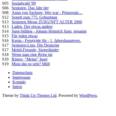
S05
Sozialwahl '99
S06
Senioren, Das Jahr der
S08
Anna von Sachsen, Wer war - Prinzessin…
S12
Sonett zum 775. Geburtstag
S13
Senioren Messe ZUKUNFT ALTER 2000
S13
Laden, Der etwas andere
S14
Jung-Stilling - Johann Heinrich Jung, genannt
S15
Für jeden etwas
S16
Kenia - Freu(n)de für - 1. Jahreshauptvers.
S17
Senioren-Liga, Die Deutsche
S17
Mobil-Freunde, Siegerländer
S18
Wenn man eine Reise tut
S19
Rügen, "Meine" Insel
S19
Muss das so sein? Müll
Datenschutz
Impressum
Kontakt
Intern
Theme by
Think Up Themes Ltd
. Powered by
WordPress
.