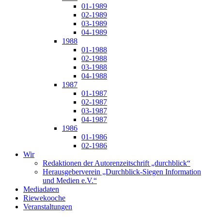
01-1989
02-1989
03-1989
04-1989
1988
01-1988
02-1988
03-1988
04-1988
1987
01-1987
02-1987
03-1987
04-1987
1986
01-1986
02-1986
Wir
Redaktionen der Autorenzeitschrift „durchblick“
Herausgeberverein „Durchblick-Siegen Information
und Medien e.V.“
Mediadaten
Riewekooche
Veranstaltungen