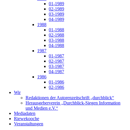
01-1989
02-1989
03-1989
04-1989
1988
01-1988
02-1988
03-1988
04-1988
1987
01-1987
02-1987
03-1987
04-1987
1986
01-1986
02-1986
Wir
Redaktionen der Autorenzeitschrift „durchblick“
Herausgeberverein „Durchblick-Siegen Information
und Medien e.V.“
Mediadaten
Riewekooche
Veranstaltungen