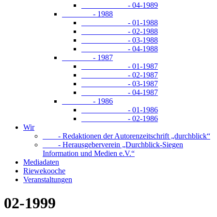
- 04-1989
- 1988
- 01-1988
- 02-1988
- 03-1988
- 04-1988
- 1987
- 01-1987
- 02-1987
- 03-1987
- 04-1987
- 1986
- 01-1986
- 02-1986
Wir
- Redaktionen der Autorenzeitschrift „durchblick“
- Herausgeberverein „Durchblick-Siegen
Information und Medien e.V.“
Mediadaten
Riewekooche
Veranstaltungen
02-1999