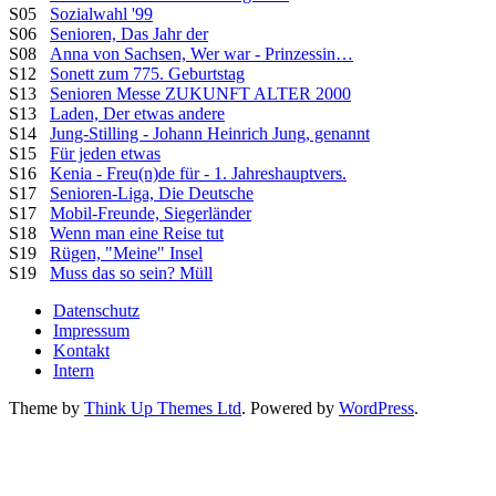
S05
Sozialwahl '99
S06
Senioren, Das Jahr der
S08
Anna von Sachsen, Wer war - Prinzessin…
S12
Sonett zum 775. Geburtstag
S13
Senioren Messe ZUKUNFT ALTER 2000
S13
Laden, Der etwas andere
S14
Jung-Stilling - Johann Heinrich Jung, genannt
S15
Für jeden etwas
S16
Kenia - Freu(n)de für - 1. Jahreshauptvers.
S17
Senioren-Liga, Die Deutsche
S17
Mobil-Freunde, Siegerländer
S18
Wenn man eine Reise tut
S19
Rügen, "Meine" Insel
S19
Muss das so sein? Müll
Datenschutz
Impressum
Kontakt
Intern
Theme by
Think Up Themes Ltd
. Powered by
WordPress
.