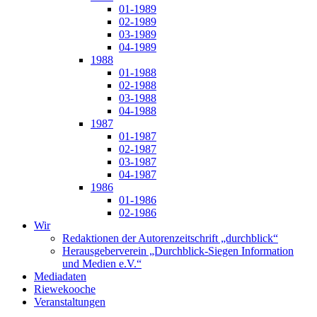
01-1989
02-1989
03-1989
04-1989
1988
01-1988
02-1988
03-1988
04-1988
1987
01-1987
02-1987
03-1987
04-1987
1986
01-1986
02-1986
Wir
Redaktionen der Autorenzeitschrift „durchblick“
Herausgeberverein „Durchblick-Siegen Information
und Medien e.V.“
Mediadaten
Riewekooche
Veranstaltungen