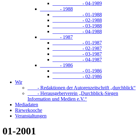
- 04-1989
- 1988
- 01-1988
- 02-1988
- 03-1988
- 04-1988
- 1987
- 01-1987
- 02-1987
- 03-1987
- 04-1987
- 1986
- 01-1986
- 02-1986
Wir
- Redaktionen der Autorenzeitschrift „durchblick“
- Herausgeberverein „Durchblick-Siegen
Information und Medien e.V.“
Mediadaten
Riewekooche
Veranstaltungen
01-2001