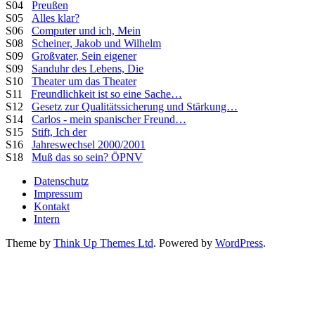
S04
Preußen
S05
Alles klar?
S06
Computer und ich, Mein
S08
Scheiner, Jakob und Wilhelm
S09
Großvater, Sein eigener
S09
Sanduhr des Lebens, Die
S10
Theater um das Theater
S11
Freundlichkeit ist so eine Sache…
S12
Gesetz zur Qualitätssicherung und Stärkung…
S14
Carlos - mein spanischer Freund…
S15
Stift, Ich der
S16
Jahreswechsel 2000/2001
S18
Muß das so sein? ÖPNV
Datenschutz
Impressum
Kontakt
Intern
Theme by
Think Up Themes Ltd
. Powered by
WordPress
.