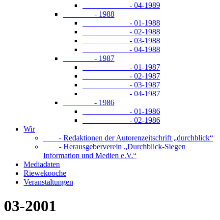
- 04-1989
- 1988
- 01-1988
- 02-1988
- 03-1988
- 04-1988
- 1987
- 01-1987
- 02-1987
- 03-1987
- 04-1987
- 1986
- 01-1986
- 02-1986
Wir
- Redaktionen der Autorenzeitschrift „durchblick“
- Herausgeberverein „Durchblick-Siegen
Information und Medien e.V.“
Mediadaten
Riewekooche
Veranstaltungen
03-2001