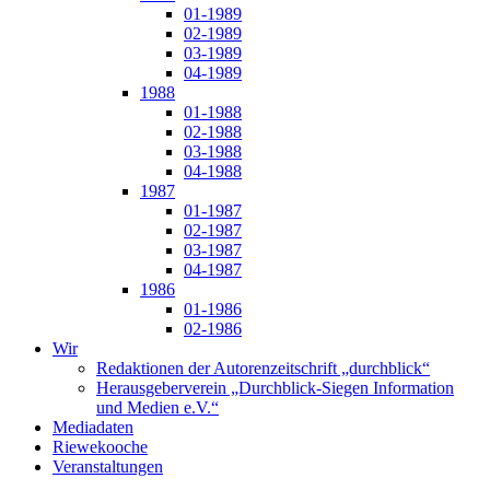
01-1989
02-1989
03-1989
04-1989
1988
01-1988
02-1988
03-1988
04-1988
1987
01-1987
02-1987
03-1987
04-1987
1986
01-1986
02-1986
Wir
Redaktionen der Autorenzeitschrift „durchblick“
Herausgeberverein „Durchblick-Siegen Information
und Medien e.V.“
Mediadaten
Riewekooche
Veranstaltungen