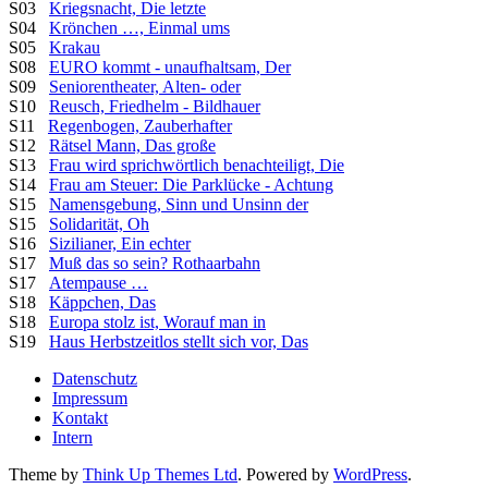
S03
Kriegsnacht, Die letzte
S04
Krönchen …, Einmal ums
S05
Krakau
S08
EURO kommt - unaufhaltsam, Der
S09
Seniorentheater, Alten- oder
S10
Reusch, Friedhelm - Bildhauer
S11
Regenbogen, Zauberhafter
S12
Rätsel Mann, Das große
S13
Frau wird sprichwörtlich benachteiligt, Die
S14
Frau am Steuer: Die Parklücke - Achtung
S15
Namensgebung, Sinn und Unsinn der
S15
Solidarität, Oh
S16
Sizilianer, Ein echter
S17
Muß das so sein? Rothaarbahn
S17
Atempause …
S18
Käppchen, Das
S18
Europa stolz ist, Worauf man in
S19
Haus Herbstzeitlos stellt sich vor, Das
Datenschutz
Impressum
Kontakt
Intern
Theme by
Think Up Themes Ltd
. Powered by
WordPress
.