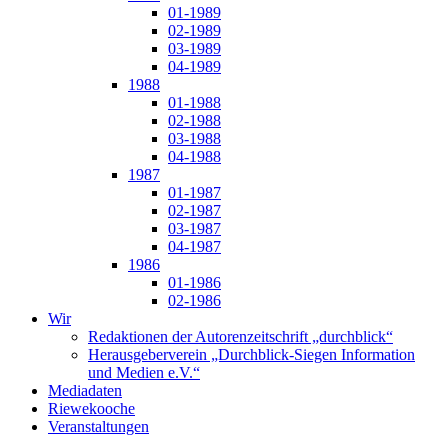
01-1989
02-1989
03-1989
04-1989
1988
01-1988
02-1988
03-1988
04-1988
1987
01-1987
02-1987
03-1987
04-1987
1986
01-1986
02-1986
Wir
Redaktionen der Autorenzeitschrift „durchblick“
Herausgeberverein „Durchblick-Siegen Information
und Medien e.V.“
Mediadaten
Riewekooche
Veranstaltungen