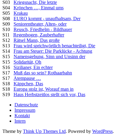
S03
Kriegsnacht, Die letzte
S04
Krönchen …, Einmal ums
S05
Krakau
S08
EURO kommt - unaufhaltsam, Der
S09
Seniorentheater, Alten- oder
S10
Reusch, Friedhelm - Bildhauer
S11
Regenbogen, Zauberhafter
S12
Rätsel Mann, Das große
S13
Frau wird sprichwörtlich benachteiligt, Die
S14
Frau am Steuer: Die Parklücke - Achtung
S15
Namensgebung, Sinn und Unsinn der
S15
Solidarität, Oh
S16
Sizilianer, Ein echter
S17
Muß das so sein? Rothaarbahn
S17
Atempause …
S18
Käppchen, Das
S18
Europa stolz ist, Worauf man in
S19
Haus Herbstzeitlos stellt sich vor, Das
Datenschutz
Impressum
Kontakt
Intern
Theme by
Think Up Themes Ltd
. Powered by
WordPress
.