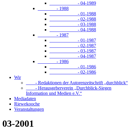
- 04-1989
- 1988
- 01-1988
- 02-1988
- 03-1988
- 04-1988
- 1987
- 01-1987
- 02-1987
- 03-1987
- 04-1987
- 1986
- 01-1986
- 02-1986
Wir
- Redaktionen der Autorenzeitschrift „durchblick“
- Herausgeberverein „Durchblick-Siegen
Information und Medien e.V.“
Mediadaten
Riewekooche
Veranstaltungen
03-2001