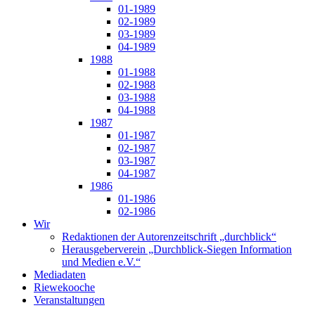
01-1989
02-1989
03-1989
04-1989
1988
01-1988
02-1988
03-1988
04-1988
1987
01-1987
02-1987
03-1987
04-1987
1986
01-1986
02-1986
Wir
Redaktionen der Autorenzeitschrift „durchblick“
Herausgeberverein „Durchblick-Siegen Information
und Medien e.V.“
Mediadaten
Riewekooche
Veranstaltungen