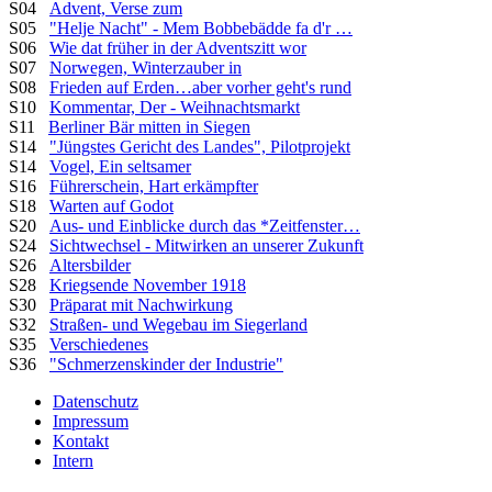
S04
Advent, Verse zum
S05
"Helje Nacht" - Mem Bobbebädde fa d'r …
S06
Wie dat früher in der Adventszitt wor
S07
Norwegen, Winterzauber in
S08
Frieden auf Erden…aber vorher geht's rund
S10
Kommentar, Der - Weihnachtsmarkt
S11
Berliner Bär mitten in Siegen
S14
"Jüngstes Gericht des Landes", Pilotprojekt
S14
Vogel, Ein seltsamer
S16
Führerschein, Hart erkämpfter
S18
Warten auf Godot
S20
Aus- und Einblicke durch das *Zeitfenster…
S24
Sichtwechsel - Mitwirken an unserer Zukunft
S26
Altersbilder
S28
Kriegsende November 1918
S30
Präparat mit Nachwirkung
S32
Straßen- und Wegebau im Siegerland
S35
Verschiedenes
S36
"Schmerzenskinder der Industrie"
Datenschutz
Impressum
Kontakt
Intern