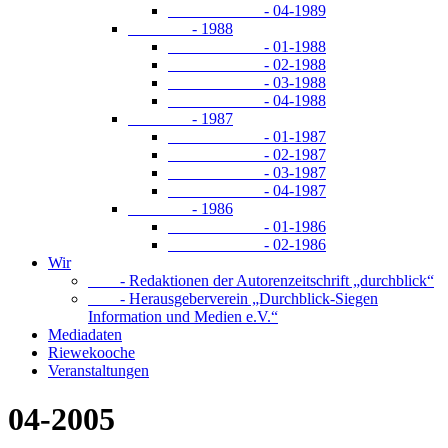
- 04-1989
- 1988
- 01-1988
- 02-1988
- 03-1988
- 04-1988
- 1987
- 01-1987
- 02-1987
- 03-1987
- 04-1987
- 1986
- 01-1986
- 02-1986
Wir
- Redaktionen der Autorenzeitschrift „durchblick“
- Herausgeberverein „Durchblick-Siegen
Information und Medien e.V.“
Mediadaten
Riewekooche
Veranstaltungen
04-2005