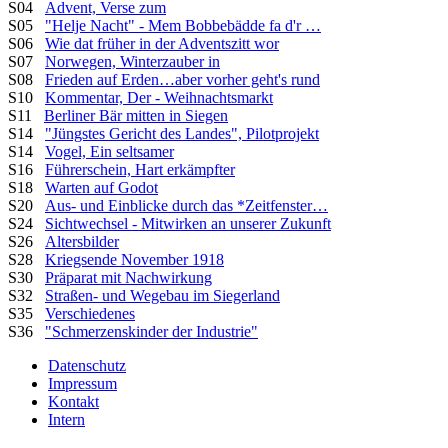
S04
Advent, Verse zum
S05
"Helje Nacht" - Mem Bobbebädde fa d'r …
S06
Wie dat früher in der Adventszitt wor
S07
Norwegen, Winterzauber in
S08
Frieden auf Erden…aber vorher geht's rund
S10
Kommentar, Der - Weihnachtsmarkt
S11
Berliner Bär mitten in Siegen
S14
"Jüngstes Gericht des Landes", Pilotprojekt
S14
Vogel, Ein seltsamer
S16
Führerschein, Hart erkämpfter
S18
Warten auf Godot
S20
Aus- und Einblicke durch das *Zeitfenster…
S24
Sichtwechsel - Mitwirken an unserer Zukunft
S26
Altersbilder
S28
Kriegsende November 1918
S30
Präparat mit Nachwirkung
S32
Straßen- und Wegebau im Siegerland
S35
Verschiedenes
S36
"Schmerzenskinder der Industrie"
Datenschutz
Impressum
Kontakt
Intern