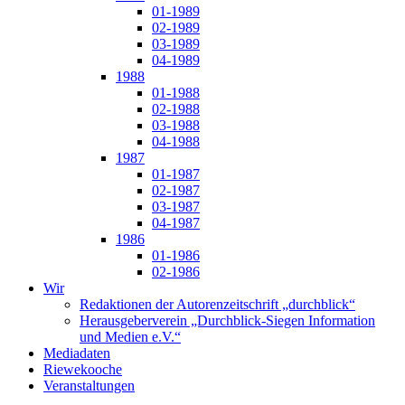
01-1989
02-1989
03-1989
04-1989
1988
01-1988
02-1988
03-1988
04-1988
1987
01-1987
02-1987
03-1987
04-1987
1986
01-1986
02-1986
Wir
Redaktionen der Autorenzeitschrift „durchblick“
Herausgeberverein „Durchblick-Siegen Information
und Medien e.V.“
Mediadaten
Riewekooche
Veranstaltungen