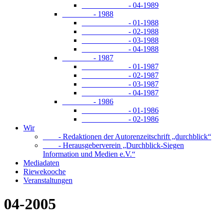
- 04-1989
- 1988
- 01-1988
- 02-1988
- 03-1988
- 04-1988
- 1987
- 01-1987
- 02-1987
- 03-1987
- 04-1987
- 1986
- 01-1986
- 02-1986
Wir
- Redaktionen der Autorenzeitschrift „durchblick“
- Herausgeberverein „Durchblick-Siegen
Information und Medien e.V.“
Mediadaten
Riewekooche
Veranstaltungen
04-2005