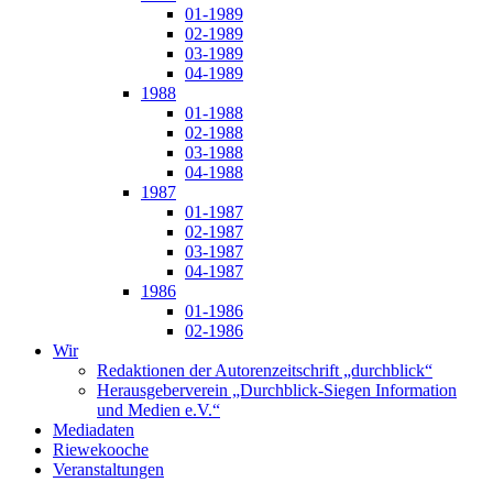
01-1989
02-1989
03-1989
04-1989
1988
01-1988
02-1988
03-1988
04-1988
1987
01-1987
02-1987
03-1987
04-1987
1986
01-1986
02-1986
Wir
Redaktionen der Autorenzeitschrift „durchblick“
Herausgeberverein „Durchblick-Siegen Information
und Medien e.V.“
Mediadaten
Riewekooche
Veranstaltungen