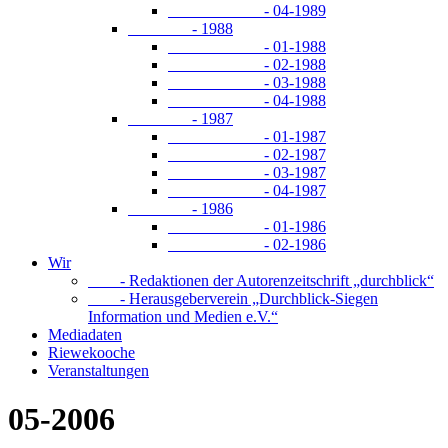
- 04-1989
- 1988
- 01-1988
- 02-1988
- 03-1988
- 04-1988
- 1987
- 01-1987
- 02-1987
- 03-1987
- 04-1987
- 1986
- 01-1986
- 02-1986
Wir
- Redaktionen der Autorenzeitschrift „durchblick“
- Herausgeberverein „Durchblick-Siegen
Information und Medien e.V.“
Mediadaten
Riewekooche
Veranstaltungen
05-2006