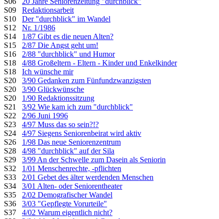
S06
20 Jahre Seniorenzeitung "durchblick"
S09
Redaktionsarbeit
S10
Der "durchblick" im Wandel
S12
Nr. 1/1986
S14
1/87 Gibt es die neuen Alten?
S15
2/87 Die Angst geht um!
S16
2/88 "durchblick" und Humor
S18
4/88 Großeltern - Eltern - Kinder und Enkelkinder
S18
Ich wünsche mir
S20
3/90 Gedanken zum Fünfundzwanzigsten
S20
3/90 Glückwünsche
S20
1/90 Redaktionssitzung
S21
3/92 Wie kam ich zum "durchblick"
S22
2/96 Juni 1996
S23
4/97 Muss das so sein?!?
S24
4/97 Siegens Seniorenbeirat wird aktiv
S26
1/98 Das neue Seniorenzentrum
S28
4/98 "durchblick" auf der Sila
S29
3/99 An der Schwelle zum Dasein als Seniorin
S32
1/01 Menschenrechte, -pflichten
S33
2/01 Gebet des älter werdenden Menschen
S34
3/01 Alten- oder Seniorentheater
S35
2/02 Demografischer Wandel
S36
3/03 "Gepflegte Vorurteile"
S37
4/02 Warum eigentlich nicht?