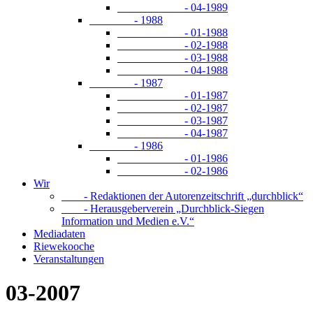
- 04-1989
- 1988
- 01-1988
- 02-1988
- 03-1988
- 04-1988
- 1987
- 01-1987
- 02-1987
- 03-1987
- 04-1987
- 1986
- 01-1986
- 02-1986
Wir
- Redaktionen der Autorenzeitschrift „durchblick“
- Herausgeberverein „Durchblick-Siegen
Information und Medien e.V.“
Mediadaten
Riewekooche
Veranstaltungen
03-2007