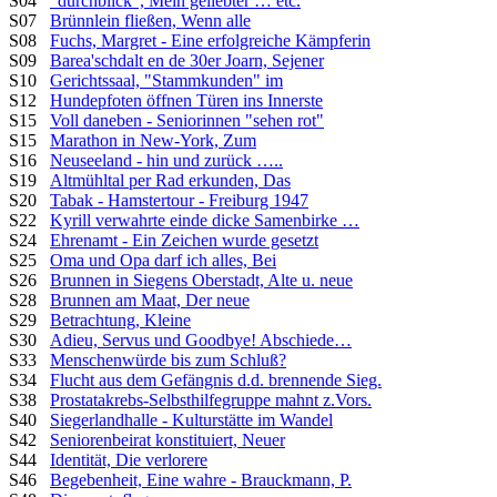
S04
"durchblick", Mein geliebter … etc.
S07
Brünnlein fließen, Wenn alle
S08
Fuchs, Margret - Eine erfolgreiche Kämpferin
S09
Barea'schdalt en de 30er Joarn, Sejener
S10
Gerichtssaal, "Stammkunden" im
S12
Hundepfoten öffnen Türen ins Innerste
S15
Voll daneben - Seniorinnen "sehen rot"
S15
Marathon in New-York, Zum
S16
Neuseeland - hin und zurück …..
S19
Altmühltal per Rad erkunden, Das
S20
Tabak - Hamstertour - Freiburg 1947
S22
Kyrill verwahrte einde dicke Samenbirke …
S24
Ehrenamt - Ein Zeichen wurde gesetzt
S25
Oma und Opa darf ich alles, Bei
S26
Brunnen in Siegens Oberstadt, Alte u. neue
S28
Brunnen am Maat, Der neue
S29
Betrachtung, Kleine
S30
Adieu, Servus und Goodbye! Abschiede…
S33
Menschenwürde bis zum Schluß?
S34
Flucht aus dem Gefängnis d.d. brennende Sieg.
S38
Prostatakrebs-Selbsthilfegruppe mahnt z.Vors.
S40
Siegerlandhalle - Kulturstätte im Wandel
S42
Seniorenbeirat konstituiert, Neuer
S44
Identität, Die verlorere
S46
Begebenheit, Eine wahre - Brauckmann, P.