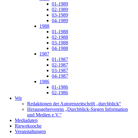
01-1989
02-1989
03-1989
04-1989
1988
01-1988
02-1988
03-1988
04-1988
1987
01-1987
02-1987
03-1987
04-1987
1986
01-1986
02-1986
Wir
Redaktionen der Autorenzeitschrift „durchblick“
Herausgeberverein „Durchblick-Siegen Information
und Medien e.V.“
Mediadaten
Riewekooche
Veranstaltungen