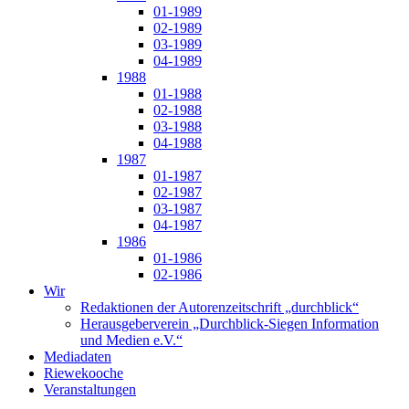
01-1989
02-1989
03-1989
04-1989
1988
01-1988
02-1988
03-1988
04-1988
1987
01-1987
02-1987
03-1987
04-1987
1986
01-1986
02-1986
Wir
Redaktionen der Autorenzeitschrift „durchblick“
Herausgeberverein „Durchblick-Siegen Information
und Medien e.V.“
Mediadaten
Riewekooche
Veranstaltungen