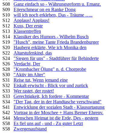
S08
Ganz einfach so - Währungsreform u. Emanz.
S09
Ejjerschmear on en Ranke Dong
S10
will ich noch erkleben, Das - Träume …..
S12
Applaus! Applaus!
S12
Kuss, Der erste
S13
Klassentreffen
S14
Klassiker des Humors - Wilhelm Busch
S19
"Husch", meine Tante Frieda Brandenburger
S20
Hauberg erklärte, Wie ich Monika den
S22
Altarstufenkind, das
S24
"Siegen für uns" - Stadtführer für Behinderte
S26
Verdacht, Der
S28
"Krombacher Ölung" n. d. Chorprobe
S30
"Aktiv im Alter"
S31
Reise tut, Wenn jemand eine
S32
Eiskalt erwischt - Blick vor und zurück
S33
Wer rastet, der rostet!
S33
Gerechtigkeit, Ich fordere - Kommentar
S34
"Der Tag, der in der Handtasche verschwand"
S41
Entwicklung der sozialen Stadt - Klausurtagung
S42
Vortrag in der Moschee + Hans Berner Ehrenv.
S44
Menschen Heimat ist die Erde, Des - gestern
S58
Es fiel uns auf - und - Zu guter Letzt
S58
Zwergenaufstand