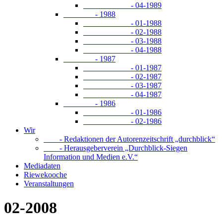
- 04-1989
- 1988
- 01-1988
- 02-1988
- 03-1988
- 04-1988
- 1987
- 01-1987
- 02-1987
- 03-1987
- 04-1987
- 1986
- 01-1986
- 02-1986
Wir
- Redaktionen der Autorenzeitschrift „durchblick“
- Herausgeberverein „Durchblick-Siegen
Information und Medien e.V.“
Mediadaten
Riewekooche
Veranstaltungen
02-2008