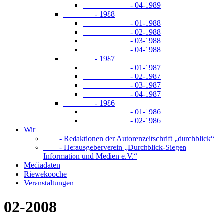
- 04-1989
- 1988
- 01-1988
- 02-1988
- 03-1988
- 04-1988
- 1987
- 01-1987
- 02-1987
- 03-1987
- 04-1987
- 1986
- 01-1986
- 02-1986
Wir
- Redaktionen der Autorenzeitschrift „durchblick“
- Herausgeberverein „Durchblick-Siegen
Information und Medien e.V.“
Mediadaten
Riewekooche
Veranstaltungen
02-2008