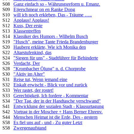
S08
Ganz einfach so - Währungsreform u. Emanz.
S09
Ejjerschmear on en Ranke Dong
S10
will ich noch erkleben, Das - Träume …..
S12
Applaus! Applaus!
S12
Kuss, Der erste
S13
Klassentreffen
S14
Klassiker des Humors - Wilhelm Busch
S19
"Husch", meine Tante Frieda Brandenburger
S20
Hauberg erklärte, Wie ich Monika den
S22
Altarstufenkind, das
S24
"Siegen für uns" - Stadtführer für Behinderte
S26
Verdacht, Der
S28
"Krombacher Ölung" n. d. Chorprobe
S30
"Aktiv im Alter"
S31
Reise tut, Wenn jemand eine
S32
Eiskalt erwischt - Blick vor und zurück
S33
Wer rastet, der rostet!
S33
Gerechtigkeit, Ich fordere - Kommentar
S34
"Der Tag, der in der Handtasche verschwand"
S41
Entwicklung der sozialen Stadt - Klausurtagung
S42
Vortrag in der Moschee + Hans Berner Ehrenv.
S44
Menschen Heimat ist die Erde, Des - gestern
S58
Es fiel uns auf - und - Zu guter Letzt
S58
Zwergenaufstand