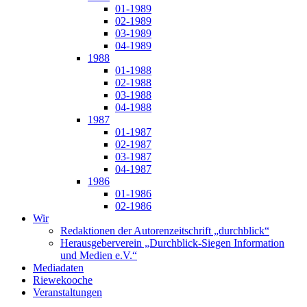
01-1989
02-1989
03-1989
04-1989
1988
01-1988
02-1988
03-1988
04-1988
1987
01-1987
02-1987
03-1987
04-1987
1986
01-1986
02-1986
Wir
Redaktionen der Autorenzeitschrift „durchblick“
Herausgeberverein „Durchblick-Siegen Information
und Medien e.V.“
Mediadaten
Riewekooche
Veranstaltungen