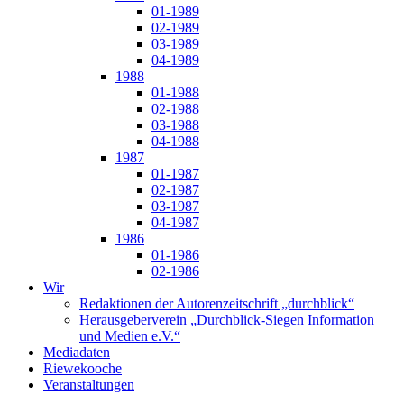
01-1989
02-1989
03-1989
04-1989
1988
01-1988
02-1988
03-1988
04-1988
1987
01-1987
02-1987
03-1987
04-1987
1986
01-1986
02-1986
Wir
Redaktionen der Autorenzeitschrift „durchblick“
Herausgeberverein „Durchblick-Siegen Information
und Medien e.V.“
Mediadaten
Riewekooche
Veranstaltungen