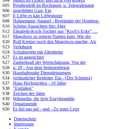
S04
Mitten im Leben- und nicht von gestern
S05
Preußendrill im Rechspost- u. Telegrafenamt
S06
ungeliebter Gast, Ein
S07
E Liffje es kän Liffjesbotze
S08
Hahnemann, Samuel - Begründer der Homöop.
S10
Schöne Aussichten fürs Alter
S12
Elisabeth-Koch-Tochter aus "Koch's Ecke" …
S17
Magolwes zu seinem Namen kam, Wie der
S20
Rolf Kretzer noch den Magolwes machte, Als
S23
Verlobung
S24
Schulprojekt mit Altenheim
S27
Es ist angerichtet
S27
Zauberkraft der Wertschätzung, Von der
S28
u. 29 - Aus dem Seniorenbeirat
S30
Haushaltsnahe Dienstleistungen
S34
verlässlicher Begleiter, Ein - (Der Schmerz)
S37
Haus Herbstzeitlos - 10 Jahre
S38
"Entfalten"
S38
Zeichen der Jahre
S39
Wikipedia, die freie Enzyklopädie
S40
Organspende
S50
Es fiel uns auf - und - Zu guter Letzt
Datenschutz
Impressum