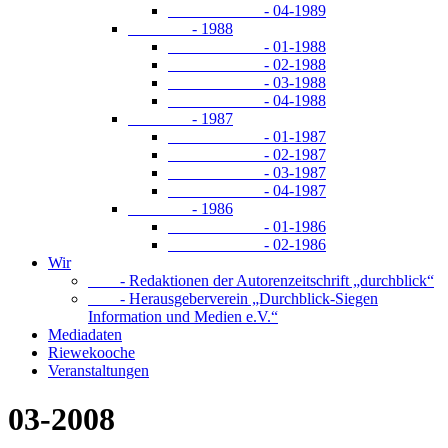
- 04-1989
- 1988
- 01-1988
- 02-1988
- 03-1988
- 04-1988
- 1987
- 01-1987
- 02-1987
- 03-1987
- 04-1987
- 1986
- 01-1986
- 02-1986
Wir
- Redaktionen der Autorenzeitschrift „durchblick“
- Herausgeberverein „Durchblick-Siegen
Information und Medien e.V.“
Mediadaten
Riewekooche
Veranstaltungen
03-2008