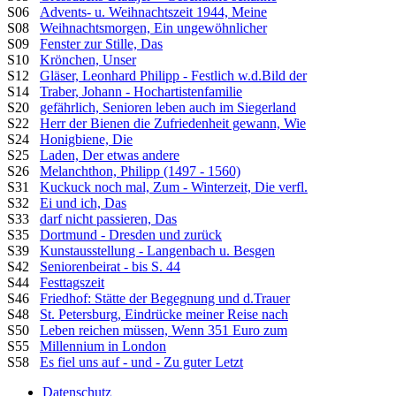
S06
Advents- u. Weihnachtszeit 1944, Meine
S08
Weihnachtsmorgen, Ein ungewöhnlicher
S09
Fenster zur Stille, Das
S10
Krönchen, Unser
S12
Gläser, Leonhard Philipp - Festlich w.d.Bild der
S14
Traber, Johann - Hochartistenfamilie
S20
gefährlich, Senioren leben auch im Siegerland
S22
Herr der Bienen die Zufriedenheit gewann, Wie
S24
Honigbiene, Die
S25
Laden, Der etwas andere
S26
Melanchthon, Philipp (1497 - 1560)
S31
Kuckuck noch mal, Zum - Winterzeit, Die verfl.
S32
Ei und ich, Das
S33
darf nicht passieren, Das
S35
Dortmund - Dresden und zurück
S39
Kunstausstellung - Langenbach u. Besgen
S42
Seniorenbeirat - bis S. 44
S44
Festtagszeit
S46
Friedhof: Stätte der Begegnung und d.Trauer
S48
St. Petersburg, Eindrücke meiner Reise nach
S50
Leben reichen müssen, Wenn 351 Euro zum
S55
Millennium in London
S58
Es fiel uns auf - und - Zu guter Letzt
Datenschutz