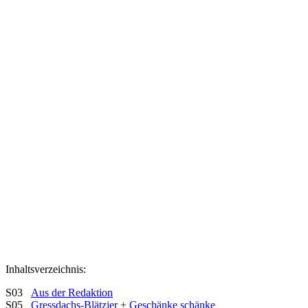
Inhaltsverzeichnis:
S03
Aus der Redaktion
S05
Gressdachs-Blätzjer + Geschänke schänke