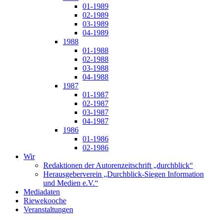
01-1989
02-1989
03-1989
04-1989
1988
01-1988
02-1988
03-1988
04-1988
1987
01-1987
02-1987
03-1987
04-1987
1986
01-1986
02-1986
Wir
Redaktionen der Autorenzeitschrift „durchblick“
Herausgeberverein „Durchblick-Siegen Information
und Medien e.V.“
Mediadaten
Riewekooche
Veranstaltungen