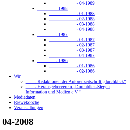
- 04-1989
- 1988
- 01-1988
- 02-1988
- 03-1988
- 04-1988
- 1987
- 01-1987
- 02-1987
- 03-1987
- 04-1987
- 1986
- 01-1986
- 02-1986
Wir
- Redaktionen der Autorenzeitschrift „durchblick“
- Herausgeberverein „Durchblick-Siegen
Information und Medien e.V.“
Mediadaten
Riewekooche
Veranstaltungen
04-2008