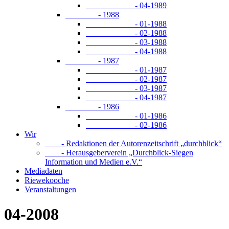
- 04-1989
- 1988
- 01-1988
- 02-1988
- 03-1988
- 04-1988
- 1987
- 01-1987
- 02-1987
- 03-1987
- 04-1987
- 1986
- 01-1986
- 02-1986
Wir
- Redaktionen der Autorenzeitschrift „durchblick“
- Herausgeberverein „Durchblick-Siegen
Information und Medien e.V.“
Mediadaten
Riewekooche
Veranstaltungen
04-2008