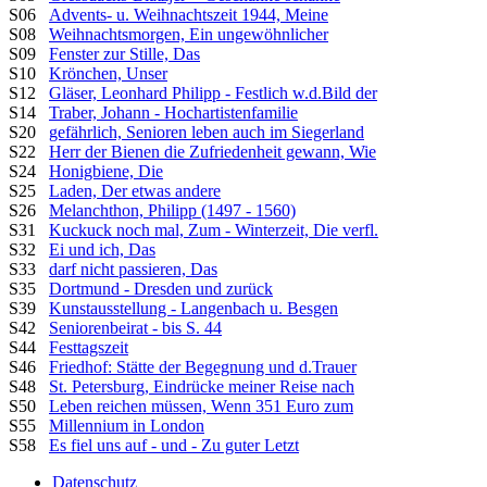
S06
Advents- u. Weihnachtszeit 1944, Meine
S08
Weihnachtsmorgen, Ein ungewöhnlicher
S09
Fenster zur Stille, Das
S10
Krönchen, Unser
S12
Gläser, Leonhard Philipp - Festlich w.d.Bild der
S14
Traber, Johann - Hochartistenfamilie
S20
gefährlich, Senioren leben auch im Siegerland
S22
Herr der Bienen die Zufriedenheit gewann, Wie
S24
Honigbiene, Die
S25
Laden, Der etwas andere
S26
Melanchthon, Philipp (1497 - 1560)
S31
Kuckuck noch mal, Zum - Winterzeit, Die verfl.
S32
Ei und ich, Das
S33
darf nicht passieren, Das
S35
Dortmund - Dresden und zurück
S39
Kunstausstellung - Langenbach u. Besgen
S42
Seniorenbeirat - bis S. 44
S44
Festtagszeit
S46
Friedhof: Stätte der Begegnung und d.Trauer
S48
St. Petersburg, Eindrücke meiner Reise nach
S50
Leben reichen müssen, Wenn 351 Euro zum
S55
Millennium in London
S58
Es fiel uns auf - und - Zu guter Letzt
Datenschutz