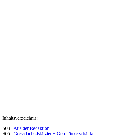
Inhaltsverzeichnis:
S03
Aus der Redaktion
S05
Gressdachs-Blätzjer + Geschänke schänke