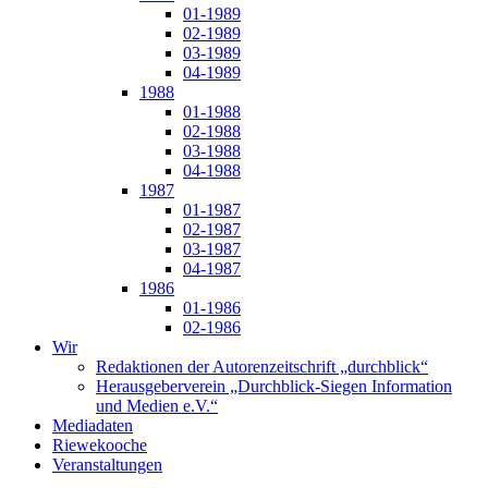
01-1989
02-1989
03-1989
04-1989
1988
01-1988
02-1988
03-1988
04-1988
1987
01-1987
02-1987
03-1987
04-1987
1986
01-1986
02-1986
Wir
Redaktionen der Autorenzeitschrift „durchblick“
Herausgeberverein „Durchblick-Siegen Information
und Medien e.V.“
Mediadaten
Riewekooche
Veranstaltungen