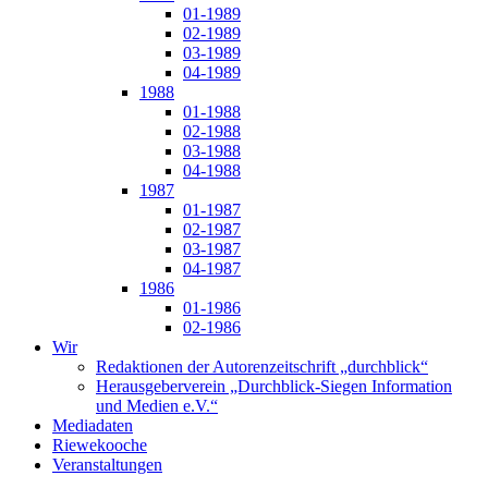
01-1989
02-1989
03-1989
04-1989
1988
01-1988
02-1988
03-1988
04-1988
1987
01-1987
02-1987
03-1987
04-1987
1986
01-1986
02-1986
Wir
Redaktionen der Autorenzeitschrift „durchblick“
Herausgeberverein „Durchblick-Siegen Information
und Medien e.V.“
Mediadaten
Riewekooche
Veranstaltungen