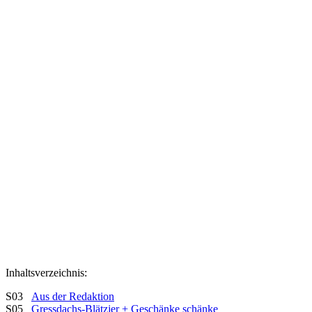
Inhaltsverzeichnis:
S03
Aus der Redaktion
S05
Gressdachs-Blätzjer + Geschänke schänke