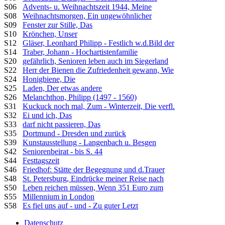
S06
Advents- u. Weihnachtszeit 1944, Meine
S08
Weihnachtsmorgen, Ein ungewöhnlicher
S09
Fenster zur Stille, Das
S10
Krönchen, Unser
S12
Gläser, Leonhard Philipp - Festlich w.d.Bild der
S14
Traber, Johann - Hochartistenfamilie
S20
gefährlich, Senioren leben auch im Siegerland
S22
Herr der Bienen die Zufriedenheit gewann, Wie
S24
Honigbiene, Die
S25
Laden, Der etwas andere
S26
Melanchthon, Philipp (1497 - 1560)
S31
Kuckuck noch mal, Zum - Winterzeit, Die verfl.
S32
Ei und ich, Das
S33
darf nicht passieren, Das
S35
Dortmund - Dresden und zurück
S39
Kunstausstellung - Langenbach u. Besgen
S42
Seniorenbeirat - bis S. 44
S44
Festtagszeit
S46
Friedhof: Stätte der Begegnung und d.Trauer
S48
St. Petersburg, Eindrücke meiner Reise nach
S50
Leben reichen müssen, Wenn 351 Euro zum
S55
Millennium in London
S58
Es fiel uns auf - und - Zu guter Letzt
Datenschutz