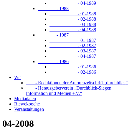
- 04-1989
- 1988
- 01-1988
- 02-1988
- 03-1988
- 04-1988
- 1987
- 01-1987
- 02-1987
- 03-1987
- 04-1987
- 1986
- 01-1986
- 02-1986
Wir
- Redaktionen der Autorenzeitschrift „durchblick“
- Herausgeberverein „Durchblick-Siegen
Information und Medien e.V.“
Mediadaten
Riewekooche
Veranstaltungen
04-2008