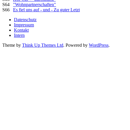
S64
"Wohnpartnerschaften"
S66
Es fiel uns auf - und - Zu guter Letzt
Datenschutz
Impressum
Kontakt
Intern
Theme by
Think Up Themes Ltd
. Powered by
WordPress
.