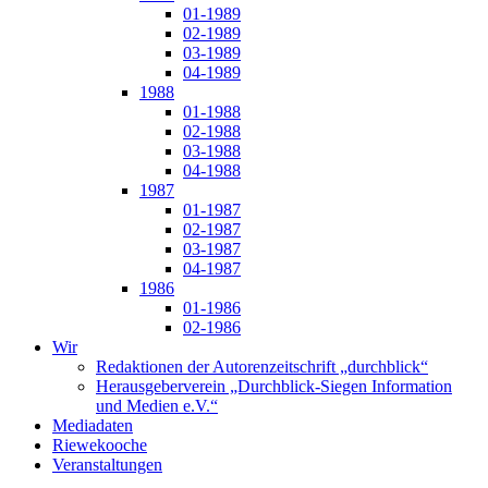
01-1989
02-1989
03-1989
04-1989
1988
01-1988
02-1988
03-1988
04-1988
1987
01-1987
02-1987
03-1987
04-1987
1986
01-1986
02-1986
Wir
Redaktionen der Autorenzeitschrift „durchblick“
Herausgeberverein „Durchblick-Siegen Information
und Medien e.V.“
Mediadaten
Riewekooche
Veranstaltungen