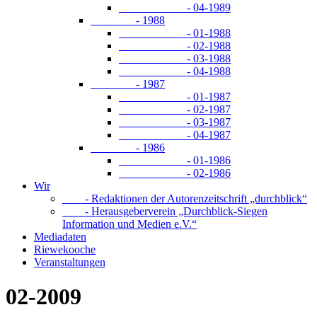
- 04-1989
- 1988
- 01-1988
- 02-1988
- 03-1988
- 04-1988
- 1987
- 01-1987
- 02-1987
- 03-1987
- 04-1987
- 1986
- 01-1986
- 02-1986
Wir
- Redaktionen der Autorenzeitschrift „durchblick“
- Herausgeberverein „Durchblick-Siegen
Information und Medien e.V.“
Mediadaten
Riewekooche
Veranstaltungen
02-2009