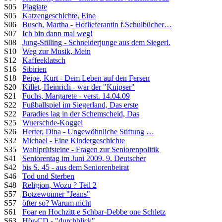
S05
Plagiate
S05
Katzengeschichte, Eine
S06
Busch, Martha - Hoflieferantin f.Schulbücher…
S07
Ich bin dann mal weg!
S08
Jung-Stilling - Schneiderjunge aus dem Siegerl.
S10
Weg zur Musik, Mein
S12
Kaffeeklatsch
S16
Sibirien
S18
Peipe, Kurt - Dem Leben auf den Fersen
S20
Killet, Heinrich - war der "Knipser"
S21
Fuchs, Margarete - verst. 14.04.09
S22
Fußballspiel im Siegerland, Das erste
S22
Paradies lag in der Schemscheid, Das
S25
Wuerschde-Koggel
S26
Herter, Dina - Ungewöhnliche Stiftung …
S32
Michael - Eine Kindergeschichte
S35
Wahlprüfsteine - Fragen zur Seniorenpolitik
S41
Seniorentag im Juni 2009, 9. Deutscher
S42
bis S. 45 - aus dem Seniorenbeirat
S46
Tod und Sterben
S48
Religion, Wozu ? Teil 2
S57
Botzewonner "Jeans"
S57
öfter so? Warum nicht
S61
Foar en Hochzitt e Schbar-Debbe one Schletz
S63
Hör-CD - "durchblick"