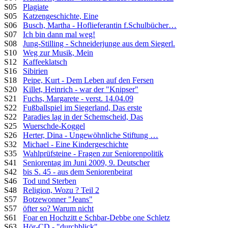
S05
Plagiate
S05
Katzengeschichte, Eine
S06
Busch, Martha - Hoflieferantin f.Schulbücher…
S07
Ich bin dann mal weg!
S08
Jung-Stilling - Schneiderjunge aus dem Siegerl.
S10
Weg zur Musik, Mein
S12
Kaffeeklatsch
S16
Sibirien
S18
Peipe, Kurt - Dem Leben auf den Fersen
S20
Killet, Heinrich - war der "Knipser"
S21
Fuchs, Margarete - verst. 14.04.09
S22
Fußballspiel im Siegerland, Das erste
S22
Paradies lag in der Schemscheid, Das
S25
Wuerschde-Koggel
S26
Herter, Dina - Ungewöhnliche Stiftung …
S32
Michael - Eine Kindergeschichte
S35
Wahlprüfsteine - Fragen zur Seniorenpolitik
S41
Seniorentag im Juni 2009, 9. Deutscher
S42
bis S. 45 - aus dem Seniorenbeirat
S46
Tod und Sterben
S48
Religion, Wozu ? Teil 2
S57
Botzewonner "Jeans"
S57
öfter so? Warum nicht
S61
Foar en Hochzitt e Schbar-Debbe one Schletz
S63
Hör-CD - "durchblick"