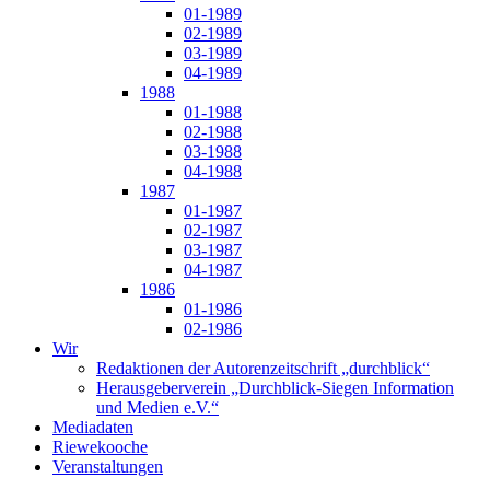
01-1989
02-1989
03-1989
04-1989
1988
01-1988
02-1988
03-1988
04-1988
1987
01-1987
02-1987
03-1987
04-1987
1986
01-1986
02-1986
Wir
Redaktionen der Autorenzeitschrift „durchblick“
Herausgeberverein „Durchblick-Siegen Information
und Medien e.V.“
Mediadaten
Riewekooche
Veranstaltungen