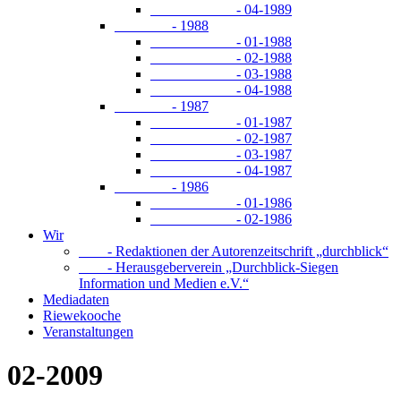
- 04-1989
- 1988
- 01-1988
- 02-1988
- 03-1988
- 04-1988
- 1987
- 01-1987
- 02-1987
- 03-1987
- 04-1987
- 1986
- 01-1986
- 02-1986
Wir
- Redaktionen der Autorenzeitschrift „durchblick“
- Herausgeberverein „Durchblick-Siegen
Information und Medien e.V.“
Mediadaten
Riewekooche
Veranstaltungen
02-2009