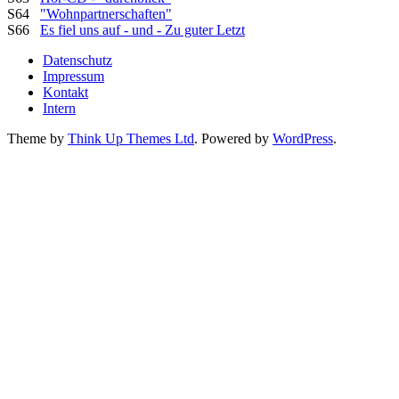
S64
"Wohnpartnerschaften"
S66
Es fiel uns auf - und - Zu guter Letzt
Datenschutz
Impressum
Kontakt
Intern
Theme by
Think Up Themes Ltd
. Powered by
WordPress
.