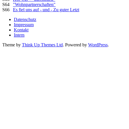
S64
"Wohnpartnerschaften"
S66
Es fiel uns auf - und - Zu guter Letzt
Datenschutz
Impressum
Kontakt
Intern
Theme by
Think Up Themes Ltd
. Powered by
WordPress
.