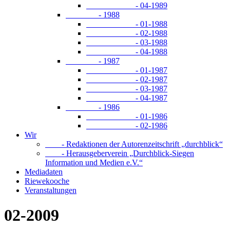
- 04-1989
- 1988
- 01-1988
- 02-1988
- 03-1988
- 04-1988
- 1987
- 01-1987
- 02-1987
- 03-1987
- 04-1987
- 1986
- 01-1986
- 02-1986
Wir
- Redaktionen der Autorenzeitschrift „durchblick“
- Herausgeberverein „Durchblick-Siegen
Information und Medien e.V.“
Mediadaten
Riewekooche
Veranstaltungen
02-2009