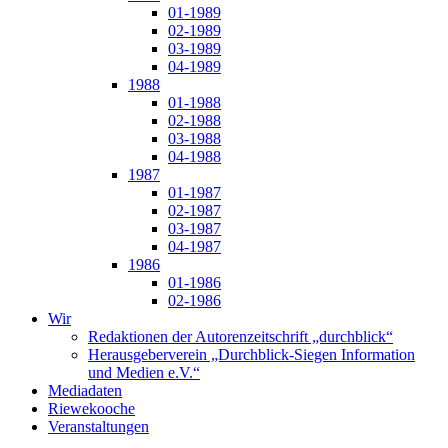
01-1989
02-1989
03-1989
04-1989
1988
01-1988
02-1988
03-1988
04-1988
1987
01-1987
02-1987
03-1987
04-1987
1986
01-1986
02-1986
Wir
Redaktionen der Autorenzeitschrift „durchblick“
Herausgeberverein „Durchblick-Siegen Information
und Medien e.V.“
Mediadaten
Riewekooche
Veranstaltungen