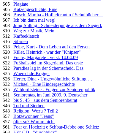
S05
Plagiate
S05
Katzengeschichte, Eine
S06
Busch, Martha - Hoflieferantin f.Schulbücher…
S07
Ich bin dann mal weg!
S08
Jung-Stilling - Schneiderjunge aus dem Siegerl.
S10
Weg zur Musik, Mein
S12
Kaffeeklatsch
S16
Sibirien
S18
Peipe, Kurt - Dem Leben auf den Fersen
S20
Killet, Heinrich - war der "Knipser"
S21
Fuchs, Margarete - verst. 14.04.09
S22
Fußballspiel im Siegerland, Das erste
S22
Paradies lag in der Schemscheid, Das
S25
Wuerschde-Koggel
S26
Herter, Dina - Ungewöhnliche Stiftung …
S32
Michael - Eine Kindergeschichte
S35
Wahlprüfsteine - Fragen zur Seniorenpolitik
S41
Seniorentag im Juni 2009, 9. Deutscher
S42
bis S. 45 - aus dem Seniorenbeirat
S46
Tod und Sterben
S48
Religion, Wozu ? Teil 2
S57
Botzewonner "Jeans"
S57
öfter so? Warum nicht
S61
Foar en Hochzitt e Schbar-Debbe one Schletz
S63
Hör-CD - "durchblick"