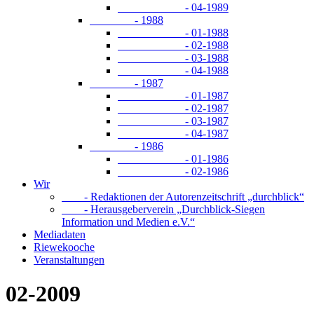
- 04-1989
- 1988
- 01-1988
- 02-1988
- 03-1988
- 04-1988
- 1987
- 01-1987
- 02-1987
- 03-1987
- 04-1987
- 1986
- 01-1986
- 02-1986
Wir
- Redaktionen der Autorenzeitschrift „durchblick“
- Herausgeberverein „Durchblick-Siegen
Information und Medien e.V.“
Mediadaten
Riewekooche
Veranstaltungen
02-2009