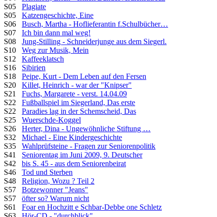
S05
Plagiate
S05
Katzengeschichte, Eine
S06
Busch, Martha - Hoflieferantin f.Schulbücher…
S07
Ich bin dann mal weg!
S08
Jung-Stilling - Schneiderjunge aus dem Siegerl.
S10
Weg zur Musik, Mein
S12
Kaffeeklatsch
S16
Sibirien
S18
Peipe, Kurt - Dem Leben auf den Fersen
S20
Killet, Heinrich - war der "Knipser"
S21
Fuchs, Margarete - verst. 14.04.09
S22
Fußballspiel im Siegerland, Das erste
S22
Paradies lag in der Schemscheid, Das
S25
Wuerschde-Koggel
S26
Herter, Dina - Ungewöhnliche Stiftung …
S32
Michael - Eine Kindergeschichte
S35
Wahlprüfsteine - Fragen zur Seniorenpolitik
S41
Seniorentag im Juni 2009, 9. Deutscher
S42
bis S. 45 - aus dem Seniorenbeirat
S46
Tod und Sterben
S48
Religion, Wozu ? Teil 2
S57
Botzewonner "Jeans"
S57
öfter so? Warum nicht
S61
Foar en Hochzitt e Schbar-Debbe one Schletz
S63
Hör-CD - "durchblick"