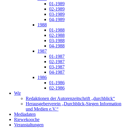
01-1989
02-1989
03-1989
04-1989
1988
01-1988
02-1988
03-1988
04-1988
1987
01-1987
02-1987
03-1987
04-1987
1986
01-1986
02-1986
Wir
Redaktionen der Autorenzeitschrift „durchblick“
Herausgeberverein „Durchblick-Siegen Information
und Medien e.V.“
Mediadaten
Riewekooche
Veranstaltungen