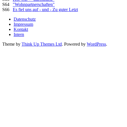
S64
"Wohnpartnerschaften"
S66
Es fiel uns auf - und - Zu guter Letzt
Datenschutz
Impressum
Kontakt
Intern
Theme by
Think Up Themes Ltd
. Powered by
WordPress
.