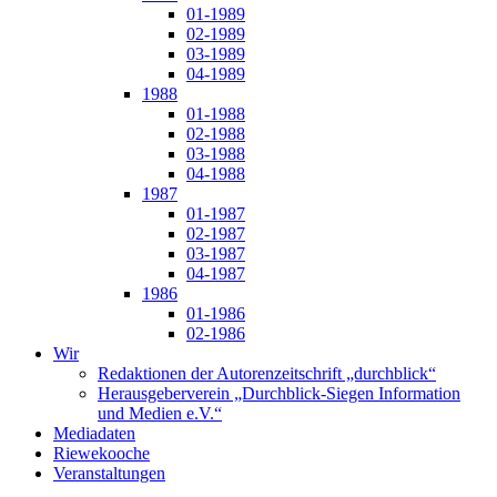
01-1989
02-1989
03-1989
04-1989
1988
01-1988
02-1988
03-1988
04-1988
1987
01-1987
02-1987
03-1987
04-1987
1986
01-1986
02-1986
Wir
Redaktionen der Autorenzeitschrift „durchblick“
Herausgeberverein „Durchblick-Siegen Information
und Medien e.V.“
Mediadaten
Riewekooche
Veranstaltungen