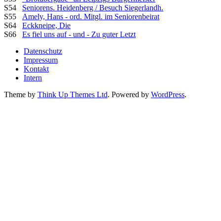
S54
Seniorens. Heidenberg / Besuch Siegerlandh.
S55
Amely, Hans - ord. Mitgl. im Seniorenbeirat
S64
Eckkneipe, Die
S66
Es fiel uns auf - und - Zu guter Letzt
Datenschutz
Impressum
Kontakt
Intern
Theme by
Think Up Themes Ltd
. Powered by
WordPress
.