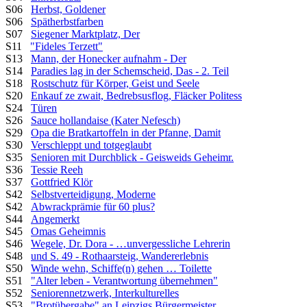
S06
Herbst, Goldener
S06
Spätherbstfarben
S07
Siegener Marktplatz, Der
S11
"Fideles Terzett"
S13
Mann, der Honecker aufnahm - Der
S14
Paradies lag in der Schemscheid, Das - 2. Teil
S18
Rostschutz für Körper, Geist und Seele
S20
Enkauf ze zwait, Bedrebsusflog, Fläcker Politess
S24
Türen
S26
Sauce hollandaise (Kater Nefesch)
S29
Opa die Bratkartoffeln in der Pfanne, Damit
S30
Verschleppt und totgeglaubt
S35
Senioren mit Durchblick - Geisweids Geheimr.
S36
Tessie Reeh
S37
Gottfried Klör
S42
Selbstverteidigung, Moderne
S42
Abwrackprämie für 60 plus?
S44
Angemerkt
S45
Omas Geheimnis
S46
Wegele, Dr. Dora - …unvergessliche Lehrerin
S48
und S. 49 - Rothaarsteig, Wandererlebnis
S50
Winde wehn, Schiffe(n) gehen … Toilette
S51
"Alter leben - Verantwortung übernehmen"
S52
Seniorennetzwerk, Interkulturelles
S53
"Brotübergabe" an Leipzigs Bürgermeister