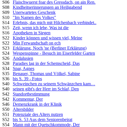
S06
Flaischwuerst foar des Gressdach, on ain Ren.
S08
Kindheitserinnerungen an Heiligabend
S09
Unerwartetes Geschenk
S10
"Im Namen des Volkes"
S14
Erlebnis, das mich mit Hilchenbach verbindet..
S15
Zeit, wenn ich lebe, Was ist die
S16
Apotheken in Siegen
S22
Kinder können und wissen viel, Meine
S22
Min Ferwandschaft on ech
S23
Erklärung, Noch 'ne (Berliner Erklärung)
S24
Wespenspinne - Besuch im Eiserfelder Garten
S26
Andalusien
S28
Paradies lag in der Schemscheid, Das
S34
Spar, Agnes
S35
Benauer, Thomas und Völkel, Sabine
S36
bis S. 39 - Fotos
S40
Schweinchen zu seinem Schwänzchen kam…
S40
seinen gibt's der Herr im Schlaf, Den
S42
Standortbestimmung
S42
Kommentar, Der
S46
Demenzkrank in der Klinik
S50
Altersbilder
S51
Potenziale des Alters nutzen
S52
bis S. 53 Aus dem Seniorenbeirat
S54
Mann mit der Quetschkommode, Der