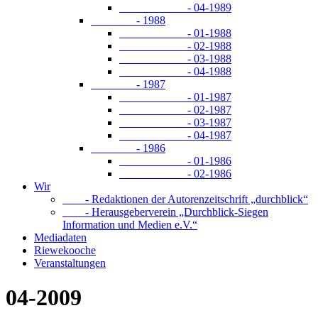
- 04-1989
- 1988
- 01-1988
- 02-1988
- 03-1988
- 04-1988
- 1987
- 01-1987
- 02-1987
- 03-1987
- 04-1987
- 1986
- 01-1986
- 02-1986
Wir
- Redaktionen der Autorenzeitschrift „durchblick“
- Herausgeberverein „Durchblick-Siegen
Information und Medien e.V.“
Mediadaten
Riewekooche
Veranstaltungen
04-2009