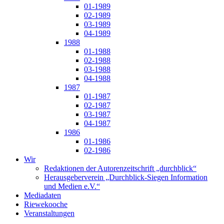
01-1989
02-1989
03-1989
04-1989
1988
01-1988
02-1988
03-1988
04-1988
1987
01-1987
02-1987
03-1987
04-1987
1986
01-1986
02-1986
Wir
Redaktionen der Autorenzeitschrift „durchblick“
Herausgeberverein „Durchblick-Siegen Information
und Medien e.V.“
Mediadaten
Riewekooche
Veranstaltungen