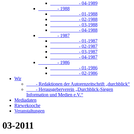
- 04-1989
- 1988
- 01-1988
- 02-1988
- 03-1988
- 04-1988
- 1987
- 01-1987
- 02-1987
- 03-1987
- 04-1987
- 1986
- 01-1986
- 02-1986
Wir
- Redaktionen der Autorenzeitschrift „durchblick“
- Herausgeberverein „Durchblick-Siegen
Information und Medien e.V.“
Mediadaten
Riewekooche
Veranstaltungen
03-2011