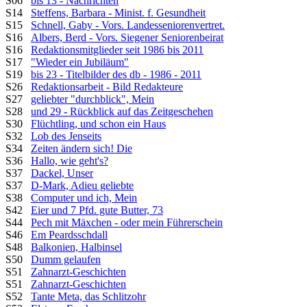
S06
bis 13 - Nachrichten
S14
Steffens, Barbara - Minist. f. Gesundheit
S15
Schnell, Gaby - Vors. Landesseniorenvertret.
S16
Albers, Berd - Vors. Siegener Seniorenbeirat
S16
Redaktionsmitglieder seit 1986 bis 2011
S17
"Wieder ein Jubiläum"
S19
bis 23 - Titelbilder des db - 1986 - 2011
S26
Redaktionsarbeit - Bild Redakteure
S27
geliebter "durchblick", Mein
S28
und 29 - Rückblick auf das Zeitgeschehen
S30
Flüchtling, und schon ein Haus
S32
Lob des Jenseits
S34
Zeiten ändern sich! Die
S36
Hallo, wie geht's?
S37
Dackel, Unser
S37
D-Mark, Adieu geliebte
S38
Computer und ich, Mein
S42
Eier und 7 Pfd. gute Butter, 73
S44
Pech mit Mäxchen - oder mein Führerschein
S46
Em Peardsschdall
S48
Balkonien, Halbinsel
S50
Dumm gelaufen
S51
Zahnarzt-Geschichten
S51
Zahnarzt-Geschichten
S52
Tante Meta, das Schlitzohr