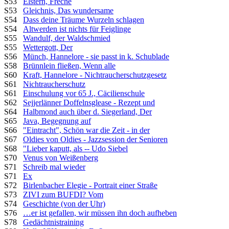
S53
Elstern, Freche
S53
Gleichnis, Das wundersame
S54
Dass deine Träume Wurzeln schlagen
S54
Altwerden ist nichts für Feiglinge
S55
Wandulf, der Waldschmied
S55
Wettergott, Der
S56
Münch, Hannelore - sie passt in k. Schublade
S58
Brünnlein fließen, Wenn alle
S60
Kraft, Hannelore - Nichtraucherschutzgesetz
S61
Nichtraucherschutz
S61
Einschulung vor 65 J., Cäcilienschule
S62
Sejjerlänner Doffelnsglease - Rezept und
S64
Halbmond auch über d. Siegerland, Der
S65
Java, Begegnung auf
S66
"Eintracht", Schön war die Zeit - in der
S67
Oldies von Oldies - Jazzsession der Senioren
S68
"Lieber kaputt, als -- Udo Siebel
S70
Venus von Weißenberg
S71
Schreib mal wieder
S71
Ex
S72
Birlenbacher Elegie - Portrait einer Straße
S73
ZIVI zum BUFDI? Vom
S74
Geschichte (von der Uhr)
S76
…er ist gefallen, wir müssen ihn doch aufheben
S78
Gedächtnistraining