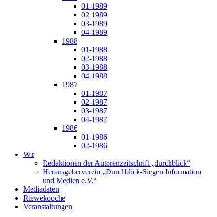
01-1989
02-1989
03-1989
04-1989
1988
01-1988
02-1988
03-1988
04-1988
1987
01-1987
02-1987
03-1987
04-1987
1986
01-1986
02-1986
Wir
Redaktionen der Autorenzeitschrift „durchblick“
Herausgeberverein „Durchblick-Siegen Information
und Medien e.V.“
Mediadaten
Riewekooche
Veranstaltungen