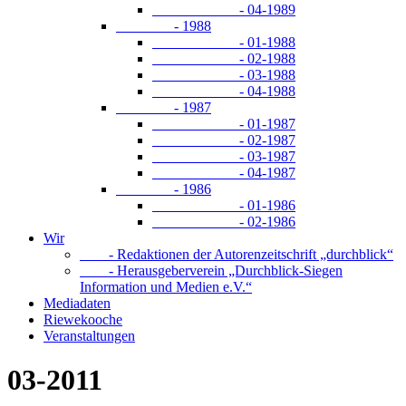
- 04-1989
- 1988
- 01-1988
- 02-1988
- 03-1988
- 04-1988
- 1987
- 01-1987
- 02-1987
- 03-1987
- 04-1987
- 1986
- 01-1986
- 02-1986
Wir
- Redaktionen der Autorenzeitschrift „durchblick“
- Herausgeberverein „Durchblick-Siegen
Information und Medien e.V.“
Mediadaten
Riewekooche
Veranstaltungen
03-2011