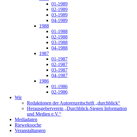
01-1989
02-1989
03-1989
04-1989
1988
01-1988
02-1988
03-1988
04-1988
1987
01-1987
02-1987
03-1987
04-1987
1986
01-1986
02-1986
Wir
Redaktionen der Autorenzeitschrift „durchblick“
Herausgeberverein „Durchblick-Siegen Information
und Medien e.V.“
Mediadaten
Riewekooche
Veranstaltungen