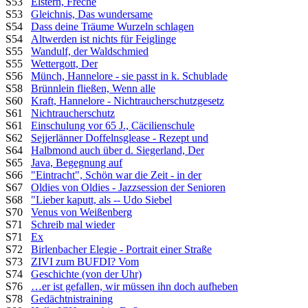
S53
Elstern, Freche
S53
Gleichnis, Das wundersame
S54
Dass deine Träume Wurzeln schlagen
S54
Altwerden ist nichts für Feiglinge
S55
Wandulf, der Waldschmied
S55
Wettergott, Der
S56
Münch, Hannelore - sie passt in k. Schublade
S58
Brünnlein fließen, Wenn alle
S60
Kraft, Hannelore - Nichtraucherschutzgesetz
S61
Nichtraucherschutz
S61
Einschulung vor 65 J., Cäcilienschule
S62
Sejjerlänner Doffelnsglease - Rezept und
S64
Halbmond auch über d. Siegerland, Der
S65
Java, Begegnung auf
S66
"Eintracht", Schön war die Zeit - in der
S67
Oldies von Oldies - Jazzsession der Senioren
S68
"Lieber kaputt, als -- Udo Siebel
S70
Venus von Weißenberg
S71
Schreib mal wieder
S71
Ex
S72
Birlenbacher Elegie - Portrait einer Straße
S73
ZIVI zum BUFDI? Vom
S74
Geschichte (von der Uhr)
S76
…er ist gefallen, wir müssen ihn doch aufheben
S78
Gedächtnistraining