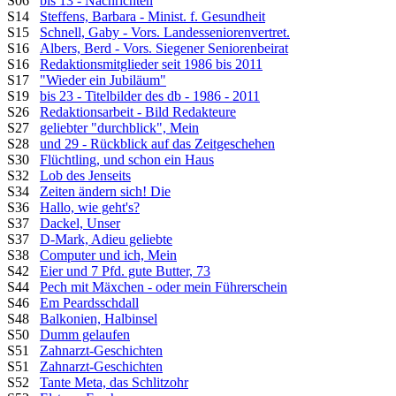
S06
bis 13 - Nachrichten
S14
Steffens, Barbara - Minist. f. Gesundheit
S15
Schnell, Gaby - Vors. Landesseniorenvertret.
S16
Albers, Berd - Vors. Siegener Seniorenbeirat
S16
Redaktionsmitglieder seit 1986 bis 2011
S17
"Wieder ein Jubiläum"
S19
bis 23 - Titelbilder des db - 1986 - 2011
S26
Redaktionsarbeit - Bild Redakteure
S27
geliebter "durchblick", Mein
S28
und 29 - Rückblick auf das Zeitgeschehen
S30
Flüchtling, und schon ein Haus
S32
Lob des Jenseits
S34
Zeiten ändern sich! Die
S36
Hallo, wie geht's?
S37
Dackel, Unser
S37
D-Mark, Adieu geliebte
S38
Computer und ich, Mein
S42
Eier und 7 Pfd. gute Butter, 73
S44
Pech mit Mäxchen - oder mein Führerschein
S46
Em Peardsschdall
S48
Balkonien, Halbinsel
S50
Dumm gelaufen
S51
Zahnarzt-Geschichten
S51
Zahnarzt-Geschichten
S52
Tante Meta, das Schlitzohr