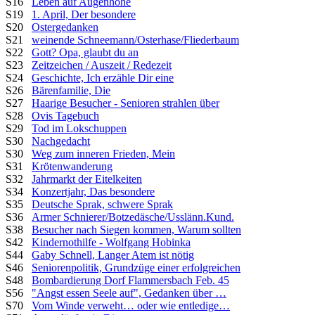
S16
Leben auf Augenhöhe
S19
1. April, Der besondere
S20
Ostergedanken
S21
weinende Schneemann/Osterhase/Fliederbaum
S22
Gott? Opa, glaubt du an
S23
Zeitzeichen / Auszeit / Redezeit
S24
Geschichte, Ich erzähle Dir eine
S26
Bärenfamilie, Die
S27
Haarige Besucher - Senioren strahlen über
S28
Ovis Tagebuch
S29
Tod im Lokschuppen
S30
Nachgedacht
S30
Weg zum inneren Frieden, Mein
S31
Krötenwanderung
S32
Jahrmarkt der Eitelkeiten
S34
Konzertjahr, Das besondere
S35
Deutsche Sprak, schwere Sprak
S36
Armer Schnierer/Botzedäsche/Usslänn.Kund.
S38
Besucher nach Siegen kommen, Warum sollten
S42
Kindernothilfe - Wolfgang Hobinka
S44
Gaby Schnell, Langer Atem ist nötig
S46
Seniorenpolitik, Grundzüge einer erfolgreichen
S48
Bombardierung Dorf Flammersbach Feb. 45
S56
"Angst essen Seele auf", Gedanken über …
S70
Vom Winde verweht… oder wie entledige…