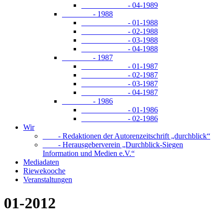
- 04-1989
- 1988
- 01-1988
- 02-1988
- 03-1988
- 04-1988
- 1987
- 01-1987
- 02-1987
- 03-1987
- 04-1987
- 1986
- 01-1986
- 02-1986
Wir
- Redaktionen der Autorenzeitschrift „durchblick“
- Herausgeberverein „Durchblick-Siegen
Information und Medien e.V.“
Mediadaten
Riewekooche
Veranstaltungen
01-2012