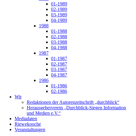
01-1989
02-1989
03-1989
04-1989
1988
01-1988
02-1988
03-1988
04-1988
1987
01-1987
02-1987
03-1987
04-1987
1986
01-1986
02-1986
Wir
Redaktionen der Autorenzeitschrift „durchblick“
Herausgeberverein „Durchblick-Siegen Information
und Medien e.V.“
Mediadaten
Riewekooche
Veranstaltungen