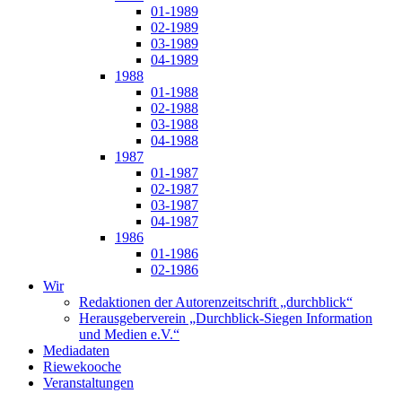
01-1989
02-1989
03-1989
04-1989
1988
01-1988
02-1988
03-1988
04-1988
1987
01-1987
02-1987
03-1987
04-1987
1986
01-1986
02-1986
Wir
Redaktionen der Autorenzeitschrift „durchblick“
Herausgeberverein „Durchblick-Siegen Information
und Medien e.V.“
Mediadaten
Riewekooche
Veranstaltungen