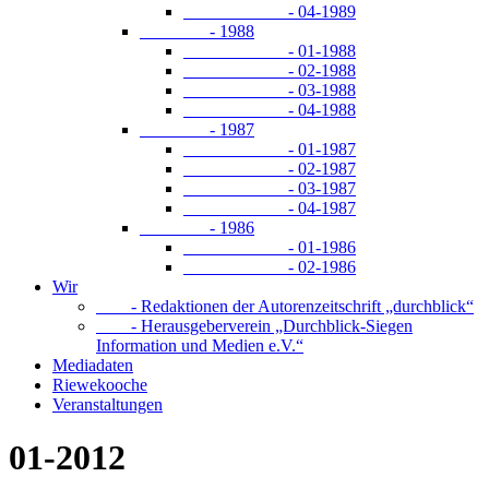
- 04-1989
- 1988
- 01-1988
- 02-1988
- 03-1988
- 04-1988
- 1987
- 01-1987
- 02-1987
- 03-1987
- 04-1987
- 1986
- 01-1986
- 02-1986
Wir
- Redaktionen der Autorenzeitschrift „durchblick“
- Herausgeberverein „Durchblick-Siegen
Information und Medien e.V.“
Mediadaten
Riewekooche
Veranstaltungen
01-2012