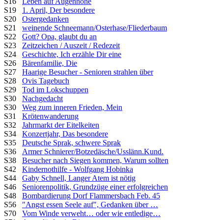
S16
Leben auf Augenhöhe
S19
1. April, Der besondere
S20
Ostergedanken
S21
weinende Schneemann/Osterhase/Fliederbaum
S22
Gott? Opa, glaubt du an
S23
Zeitzeichen / Auszeit / Redezeit
S24
Geschichte, Ich erzähle Dir eine
S26
Bärenfamilie, Die
S27
Haarige Besucher - Senioren strahlen über
S28
Ovis Tagebuch
S29
Tod im Lokschuppen
S30
Nachgedacht
S30
Weg zum inneren Frieden, Mein
S31
Krötenwanderung
S32
Jahrmarkt der Eitelkeiten
S34
Konzertjahr, Das besondere
S35
Deutsche Sprak, schwere Sprak
S36
Armer Schnierer/Botzedäsche/Usslänn.Kund.
S38
Besucher nach Siegen kommen, Warum sollten
S42
Kindernothilfe - Wolfgang Hobinka
S44
Gaby Schnell, Langer Atem ist nötig
S46
Seniorenpolitik, Grundzüge einer erfolgreichen
S48
Bombardierung Dorf Flammersbach Feb. 45
S56
"Angst essen Seele auf", Gedanken über …
S70
Vom Winde verweht… oder wie entledige…