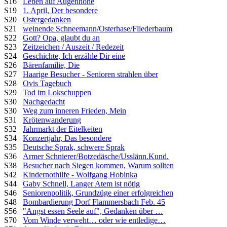
S16
Leben auf Augenhöhe
S19
1. April, Der besondere
S20
Ostergedanken
S21
weinende Schneemann/Osterhase/Fliederbaum
S22
Gott? Opa, glaubt du an
S23
Zeitzeichen / Auszeit / Redezeit
S24
Geschichte, Ich erzähle Dir eine
S26
Bärenfamilie, Die
S27
Haarige Besucher - Senioren strahlen über
S28
Ovis Tagebuch
S29
Tod im Lokschuppen
S30
Nachgedacht
S30
Weg zum inneren Frieden, Mein
S31
Krötenwanderung
S32
Jahrmarkt der Eitelkeiten
S34
Konzertjahr, Das besondere
S35
Deutsche Sprak, schwere Sprak
S36
Armer Schnierer/Botzedäsche/Usslänn.Kund.
S38
Besucher nach Siegen kommen, Warum sollten
S42
Kindernothilfe - Wolfgang Hobinka
S44
Gaby Schnell, Langer Atem ist nötig
S46
Seniorenpolitik, Grundzüge einer erfolgreichen
S48
Bombardierung Dorf Flammersbach Feb. 45
S56
"Angst essen Seele auf", Gedanken über …
S70
Vom Winde verweht… oder wie entledige…