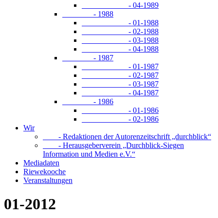
- 04-1989
- 1988
- 01-1988
- 02-1988
- 03-1988
- 04-1988
- 1987
- 01-1987
- 02-1987
- 03-1987
- 04-1987
- 1986
- 01-1986
- 02-1986
Wir
- Redaktionen der Autorenzeitschrift „durchblick“
- Herausgeberverein „Durchblick-Siegen
Information und Medien e.V.“
Mediadaten
Riewekooche
Veranstaltungen
01-2012