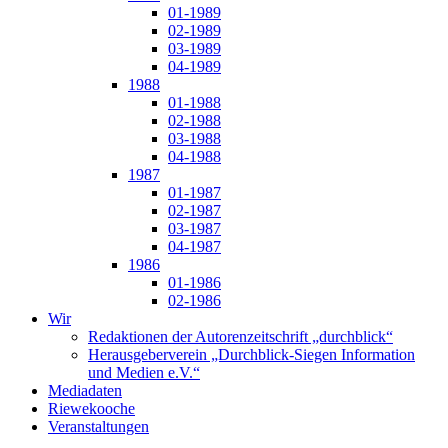
01-1989
02-1989
03-1989
04-1989
1988
01-1988
02-1988
03-1988
04-1988
1987
01-1987
02-1987
03-1987
04-1987
1986
01-1986
02-1986
Wir
Redaktionen der Autorenzeitschrift „durchblick“
Herausgeberverein „Durchblick-Siegen Information
und Medien e.V.“
Mediadaten
Riewekooche
Veranstaltungen