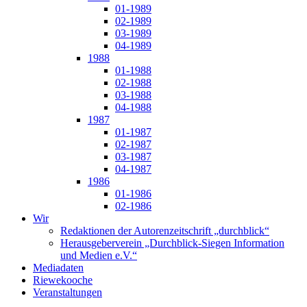
01-1989
02-1989
03-1989
04-1989
1988
01-1988
02-1988
03-1988
04-1988
1987
01-1987
02-1987
03-1987
04-1987
1986
01-1986
02-1986
Wir
Redaktionen der Autorenzeitschrift „durchblick“
Herausgeberverein „Durchblick-Siegen Information
und Medien e.V.“
Mediadaten
Riewekooche
Veranstaltungen