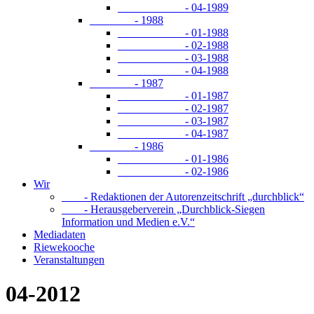
- 04-1989
- 1988
- 01-1988
- 02-1988
- 03-1988
- 04-1988
- 1987
- 01-1987
- 02-1987
- 03-1987
- 04-1987
- 1986
- 01-1986
- 02-1986
Wir
- Redaktionen der Autorenzeitschrift „durchblick“
- Herausgeberverein „Durchblick-Siegen
Information und Medien e.V.“
Mediadaten
Riewekooche
Veranstaltungen
04-2012