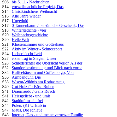
S06
bis S. 11 - Nachrichten
S14
vorweihnachtliche Projekt, Das
S14
Christkindchens Weihnacht
S16
Alle Jahre wieder
S17
Ungeduld
S17
0 Tannenbaum / persönliche Geschenk, Das
S18
Wintergedichte - vier
S20
Weihnachtsgeschichte
S20
Heile Welt
S21
Klassenzimmer und Gotteshaus
S22
Aktiv im Winter - Schneesport
S24
Lieber löscht Leid
S27
erster Tag in Siegen, Unser
S28
Schiedsrichter die Übersicht verlor, Als der
S32
Standortbestimmung und Blick nach vorne
S34
Kaffeehäusern und Coffee to go, Von
S36
Armbanduhr, Die
S38
Wisent-Wildnis am Rothaarsteig
S40
Gut Holz für Böse Buben
S41
Draumaudo / Ganz Ru'ich
S41
Heissgeliebt - und uralt
S42
Stadtluft macht frei
S44
Polen, (K)-Urlaub in
S47
Maus, Die schlaue
S48
Internet, Das - und meine vernetzte Familie