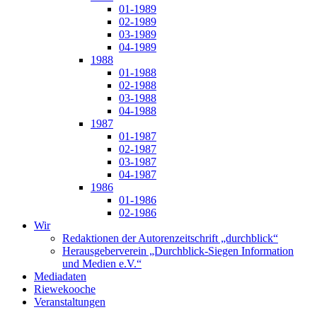
01-1989
02-1989
03-1989
04-1989
1988
01-1988
02-1988
03-1988
04-1988
1987
01-1987
02-1987
03-1987
04-1987
1986
01-1986
02-1986
Wir
Redaktionen der Autorenzeitschrift „durchblick“
Herausgeberverein „Durchblick-Siegen Information
und Medien e.V.“
Mediadaten
Riewekooche
Veranstaltungen