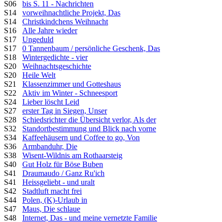
S06
bis S. 11 - Nachrichten
S14
vorweihnachtliche Projekt, Das
S14
Christkindchens Weihnacht
S16
Alle Jahre wieder
S17
Ungeduld
S17
0 Tannenbaum / persönliche Geschenk, Das
S18
Wintergedichte - vier
S20
Weihnachtsgeschichte
S20
Heile Welt
S21
Klassenzimmer und Gotteshaus
S22
Aktiv im Winter - Schneesport
S24
Lieber löscht Leid
S27
erster Tag in Siegen, Unser
S28
Schiedsrichter die Übersicht verlor, Als der
S32
Standortbestimmung und Blick nach vorne
S34
Kaffeehäusern und Coffee to go, Von
S36
Armbanduhr, Die
S38
Wisent-Wildnis am Rothaarsteig
S40
Gut Holz für Böse Buben
S41
Draumaudo / Ganz Ru'ich
S41
Heissgeliebt - und uralt
S42
Stadtluft macht frei
S44
Polen, (K)-Urlaub in
S47
Maus, Die schlaue
S48
Internet, Das - und meine vernetzte Familie