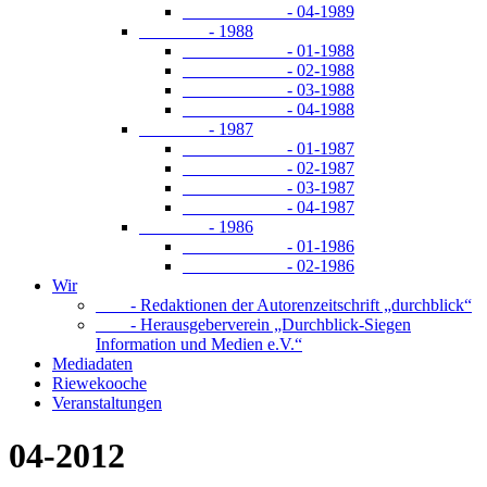
- 04-1989
- 1988
- 01-1988
- 02-1988
- 03-1988
- 04-1988
- 1987
- 01-1987
- 02-1987
- 03-1987
- 04-1987
- 1986
- 01-1986
- 02-1986
Wir
- Redaktionen der Autorenzeitschrift „durchblick“
- Herausgeberverein „Durchblick-Siegen
Information und Medien e.V.“
Mediadaten
Riewekooche
Veranstaltungen
04-2012