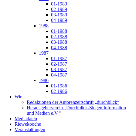
01-1989
02-1989
03-1989
04-1989
1988
01-1988
02-1988
03-1988
04-1988
1987
01-1987
02-1987
03-1987
04-1987
1986
01-1986
02-1986
Wir
Redaktionen der Autorenzeitschrift „durchblick“
Herausgeberverein „Durchblick-Siegen Information
und Medien e.V.“
Mediadaten
Riewekooche
Veranstaltungen