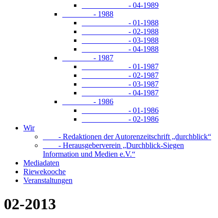
- 04-1989
- 1988
- 01-1988
- 02-1988
- 03-1988
- 04-1988
- 1987
- 01-1987
- 02-1987
- 03-1987
- 04-1987
- 1986
- 01-1986
- 02-1986
Wir
- Redaktionen der Autorenzeitschrift „durchblick“
- Herausgeberverein „Durchblick-Siegen
Information und Medien e.V.“
Mediadaten
Riewekooche
Veranstaltungen
02-2013