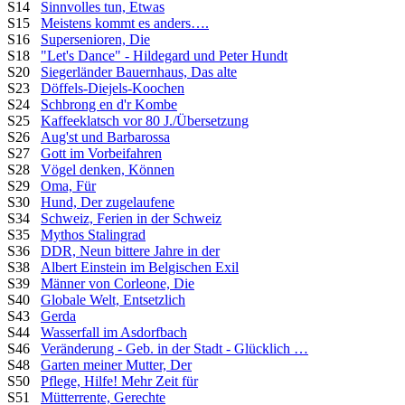
S14
Sinnvolles tun, Etwas
S15
Meistens kommt es anders….
S16
Supersenioren, Die
S18
"Let's Dance" - Hildegard und Peter Hundt
S20
Siegerländer Bauernhaus, Das alte
S23
Döffels-Diejels-Koochen
S24
Schbrong en d'r Kombe
S25
Kaffeeklatsch vor 80 J./Übersetzung
S26
Aug'st und Barbarossa
S27
Gott im Vorbeifahren
S28
Vögel denken, Können
S29
Oma, Für
S30
Hund, Der zugelaufene
S34
Schweiz, Ferien in der Schweiz
S35
Mythos Stalingrad
S36
DDR, Neun bittere Jahre in der
S38
Albert Einstein im Belgischen Exil
S39
Männer von Corleone, Die
S40
Globale Welt, Entsetzlich
S43
Gerda
S44
Wasserfall im Asdorfbach
S46
Veränderung - Geb. in der Stadt - Glücklich …
S48
Garten meiner Mutter, Der
S50
Pflege, Hilfe! Mehr Zeit für
S51
Mütterrente, Gerechte