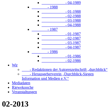
- 04-1989
- 1988
- 01-1988
- 02-1988
- 03-1988
- 04-1988
- 1987
- 01-1987
- 02-1987
- 03-1987
- 04-1987
- 1986
- 01-1986
- 02-1986
Wir
- Redaktionen der Autorenzeitschrift „durchblick“
- Herausgeberverein „Durchblick-Siegen
Information und Medien e.V.“
Mediadaten
Riewekooche
Veranstaltungen
02-2013