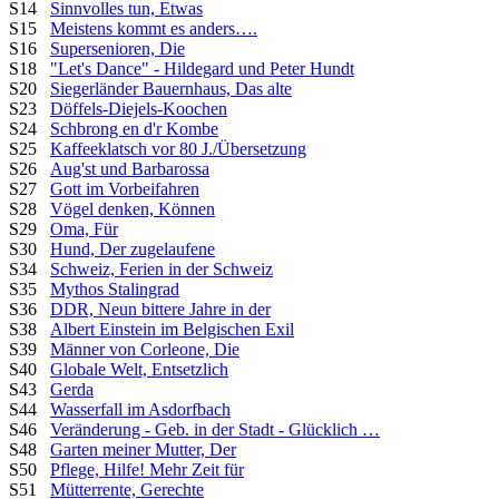
S14
Sinnvolles tun, Etwas
S15
Meistens kommt es anders….
S16
Supersenioren, Die
S18
"Let's Dance" - Hildegard und Peter Hundt
S20
Siegerländer Bauernhaus, Das alte
S23
Döffels-Diejels-Koochen
S24
Schbrong en d'r Kombe
S25
Kaffeeklatsch vor 80 J./Übersetzung
S26
Aug'st und Barbarossa
S27
Gott im Vorbeifahren
S28
Vögel denken, Können
S29
Oma, Für
S30
Hund, Der zugelaufene
S34
Schweiz, Ferien in der Schweiz
S35
Mythos Stalingrad
S36
DDR, Neun bittere Jahre in der
S38
Albert Einstein im Belgischen Exil
S39
Männer von Corleone, Die
S40
Globale Welt, Entsetzlich
S43
Gerda
S44
Wasserfall im Asdorfbach
S46
Veränderung - Geb. in der Stadt - Glücklich …
S48
Garten meiner Mutter, Der
S50
Pflege, Hilfe! Mehr Zeit für
S51
Mütterrente, Gerechte