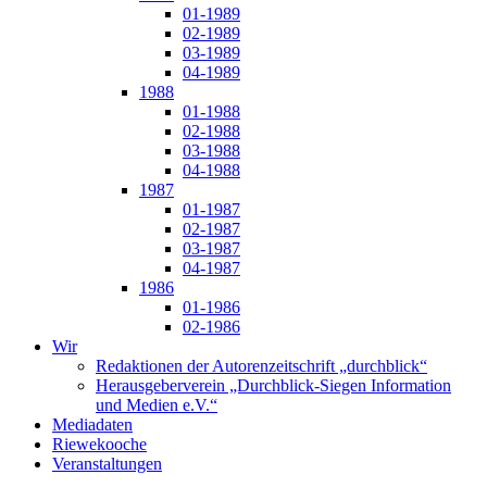
01-1989
02-1989
03-1989
04-1989
1988
01-1988
02-1988
03-1988
04-1988
1987
01-1987
02-1987
03-1987
04-1987
1986
01-1986
02-1986
Wir
Redaktionen der Autorenzeitschrift „durchblick“
Herausgeberverein „Durchblick-Siegen Information
und Medien e.V.“
Mediadaten
Riewekooche
Veranstaltungen