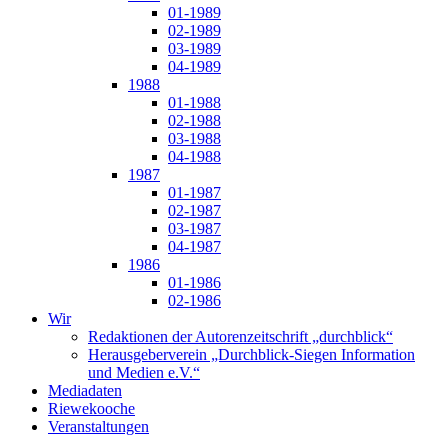
01-1989
02-1989
03-1989
04-1989
1988
01-1988
02-1988
03-1988
04-1988
1987
01-1987
02-1987
03-1987
04-1987
1986
01-1986
02-1986
Wir
Redaktionen der Autorenzeitschrift „durchblick“
Herausgeberverein „Durchblick-Siegen Information
und Medien e.V.“
Mediadaten
Riewekooche
Veranstaltungen