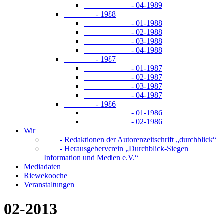
- 04-1989
- 1988
- 01-1988
- 02-1988
- 03-1988
- 04-1988
- 1987
- 01-1987
- 02-1987
- 03-1987
- 04-1987
- 1986
- 01-1986
- 02-1986
Wir
- Redaktionen der Autorenzeitschrift „durchblick“
- Herausgeberverein „Durchblick-Siegen
Information und Medien e.V.“
Mediadaten
Riewekooche
Veranstaltungen
02-2013