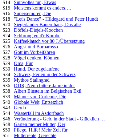
S14
Sinnvolles tun, Etwas
S15
Meistens kommt es anders….
S16
Supersenioren, Die
S18
"Let's Dance" - Hildegard und Peter Hundt
S20
Siegerländer Bauernhaus, Das alte
S23
Döffels-Diejels-Koochen
S24
Schbrong en d'r Kombe
S25
Kaffeeklatsch vor 80 J./Übersetzung
S26
Aug'st und Barbarossa
S27
Gott im Vorbeifahren
S28
Vögel denken, Können
S29
Oma, Für
S30
Hund, Der zugelaufene
S34
Schweiz, Ferien in der Schweiz
S35
Mythos Stalingrad
S36
DDR, Neun bittere Jahre in der
S38
Albert Einstein im Belgischen Exil
S39
Männer von Corleone, Die
S40
Globale Welt, Entsetzlich
S43
Gerda
S44
Wasserfall im Asdorfbach
S46
Veränderung - Geb. in der Stadt - Glücklich …
S48
Garten meiner Mutter, Der
S50
Pflege, Hilfe! Mehr Zeit für
S51
Mütterrente, Gerechte