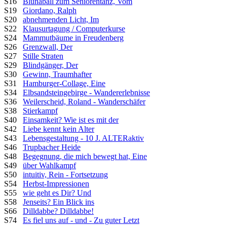
S16
Blunaball zum Seniorentanz, Vom
S19
Giordano, Ralph
S20
abnehmenden Licht, Im
S22
Klausurtagung / Computerkurse
S24
Mammutbäume in Freudenberg
S26
Grenzwall, Der
S27
Stille Straten
S29
Blindgänger, Der
S30
Gewinn, Traumhafter
S31
Hamburger-Collage, Eine
S34
Elbsandsteingebirge - Wandererlebnisse
S36
Weilerscheid, Roland - Wanderschäfer
S38
Stierkampf
S40
Einsamkeit? Wie ist es mit der
S42
Liebe kennt kein Alter
S43
Lebensgestaltung - 10 J. ALTERaktiv
S46
Trupbacher Heide
S48
Begegnung, die mich bewegt hat, Eine
S49
über Wahlkampf
S50
intuitiv, Rein - Fortsetzung
S54
Herbst-Impressionen
S55
wie geht es Dir? Und
S58
Jenseits? Ein Blick ins
S66
Dilldabbe? Dilldabbe!
S74
Es fiel uns auf - und - Zu guter Letzt