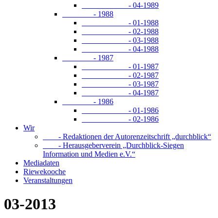
- 04-1989
- 1988
- 01-1988
- 02-1988
- 03-1988
- 04-1988
- 1987
- 01-1987
- 02-1987
- 03-1987
- 04-1987
- 1986
- 01-1986
- 02-1986
Wir
- Redaktionen der Autorenzeitschrift „durchblick“
- Herausgeberverein „Durchblick-Siegen
Information und Medien e.V.“
Mediadaten
Riewekooche
Veranstaltungen
03-2013