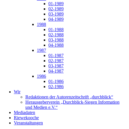
01-1989
02-1989
03-1989
04-1989
1988
01-1988
02-1988
03-1988
04-1988
1987
01-1987
02-1987
03-1987
04-1987
1986
01-1986
02-1986
Wir
Redaktionen der Autorenzeitschrift „durchblick“
Herausgeberverein „Durchblick-Siegen Information
und Medien e.V.“
Mediadaten
Riewekooche
Veranstaltungen