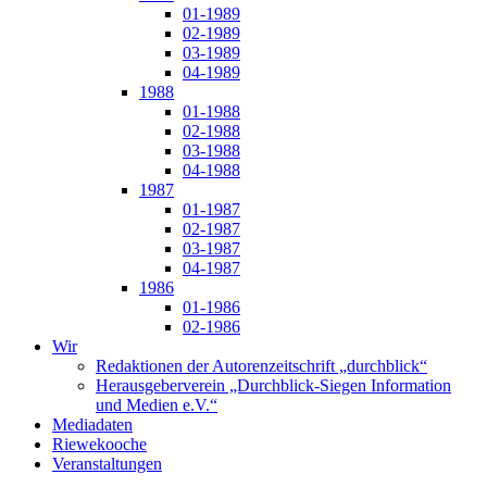
01-1989
02-1989
03-1989
04-1989
1988
01-1988
02-1988
03-1988
04-1988
1987
01-1987
02-1987
03-1987
04-1987
1986
01-1986
02-1986
Wir
Redaktionen der Autorenzeitschrift „durchblick“
Herausgeberverein „Durchblick-Siegen Information
und Medien e.V.“
Mediadaten
Riewekooche
Veranstaltungen