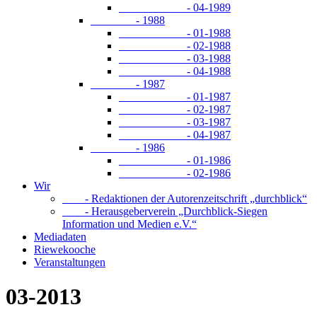
- 04-1989
- 1988
- 01-1988
- 02-1988
- 03-1988
- 04-1988
- 1987
- 01-1987
- 02-1987
- 03-1987
- 04-1987
- 1986
- 01-1986
- 02-1986
Wir
- Redaktionen der Autorenzeitschrift „durchblick“
- Herausgeberverein „Durchblick-Siegen
Information und Medien e.V.“
Mediadaten
Riewekooche
Veranstaltungen
03-2013