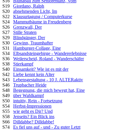
S16
Blunaball zum Seniorentanz, Vom
S19
Giordano, Ralph
S20
abnehmenden Licht, Im
S22
Klausurtagung / Computerkurse
S24
Mammutbäume in Freudenberg
S26
Grenzwall, Der
S27
Stille Straten
S29
Blindgänger, Der
S30
Gewinn, Traumhafter
S31
Hamburger-Collage, Eine
S34
Elbsandsteingebirge - Wandererlebnisse
S36
Weilerscheid, Roland - Wanderschäfer
S38
Stierkampf
S40
Einsamkeit? Wie ist es mit der
S42
Liebe kennt kein Alter
S43
Lebensgestaltung - 10 J. ALTERaktiv
S46
Trupbacher Heide
S48
Begegnung, die mich bewegt hat, Eine
S49
über Wahlkampf
S50
intuitiv, Rein - Fortsetzung
S54
Herbst-Impressionen
S55
wie geht es Dir? Und
S58
Jenseits? Ein Blick ins
S66
Dilldabbe? Dilldabbe!
S74
Es fiel uns auf - und - Zu guter Letzt