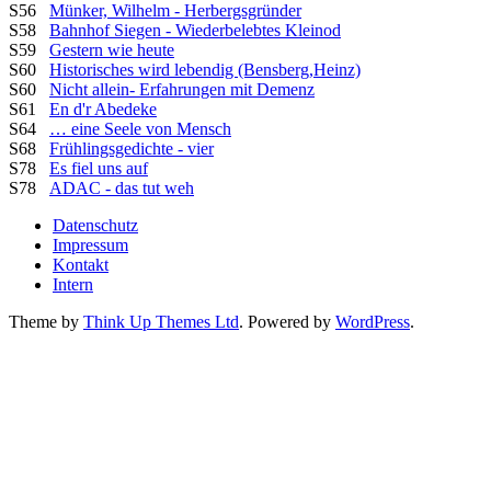
S56
Münker, Wilhelm - Herbergsgründer
S58
Bahnhof Siegen - Wiederbelebtes Kleinod
S59
Gestern wie heute
S60
Historisches wird lebendig (Bensberg,Heinz)
S60
Nicht allein- Erfahrungen mit Demenz
S61
En d'r Abedeke
S64
… eine Seele von Mensch
S68
Frühlingsgedichte - vier
S78
Es fiel uns auf
S78
ADAC - das tut weh
Datenschutz
Impressum
Kontakt
Intern
Theme by
Think Up Themes Ltd
. Powered by
WordPress
.