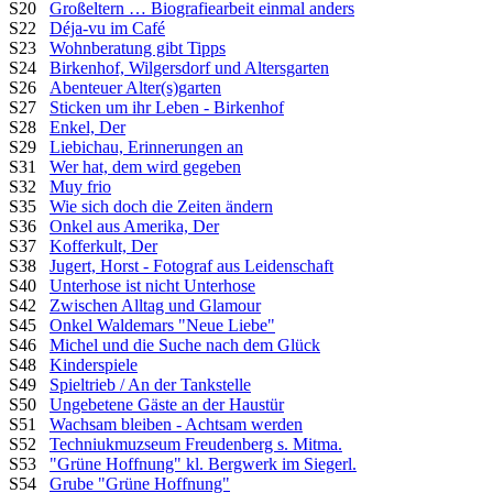
S20
Großeltern … Biografiearbeit einmal anders
S22
Déja-vu im Café
S23
Wohnberatung gibt Tipps
S24
Birkenhof, Wilgersdorf und Altersgarten
S26
Abenteuer Alter(s)garten
S27
Sticken um ihr Leben - Birkenhof
S28
Enkel, Der
S29
Liebichau, Erinnerungen an
S31
Wer hat, dem wird gegeben
S32
Muy frio
S35
Wie sich doch die Zeiten ändern
S36
Onkel aus Amerika, Der
S37
Kofferkult, Der
S38
Jugert, Horst - Fotograf aus Leidenschaft
S40
Unterhose ist nicht Unterhose
S42
Zwischen Alltag und Glamour
S45
Onkel Waldemars "Neue Liebe"
S46
Michel und die Suche nach dem Glück
S48
Kinderspiele
S49
Spieltrieb / An der Tankstelle
S50
Ungebetene Gäste an der Haustür
S51
Wachsam bleiben - Achtsam werden
S52
Techniukmuzseum Freudenberg s. Mitma.
S53
"Grüne Hoffnung" kl. Bergwerk im Siegerl.
S54
Grube "Grüne Hoffnung"