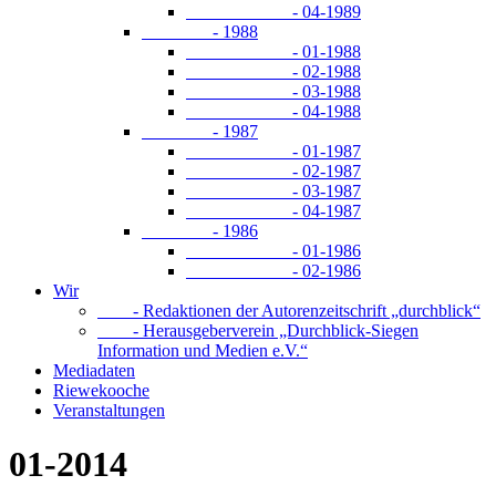
- 04-1989
- 1988
- 01-1988
- 02-1988
- 03-1988
- 04-1988
- 1987
- 01-1987
- 02-1987
- 03-1987
- 04-1987
- 1986
- 01-1986
- 02-1986
Wir
- Redaktionen der Autorenzeitschrift „durchblick“
- Herausgeberverein „Durchblick-Siegen
Information und Medien e.V.“
Mediadaten
Riewekooche
Veranstaltungen
01-2014