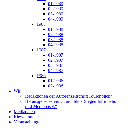
01-1989
02-1989
03-1989
04-1989
1988
01-1988
02-1988
03-1988
04-1988
1987
01-1987
02-1987
03-1987
04-1987
1986
01-1986
02-1986
Wir
Redaktionen der Autorenzeitschrift „durchblick“
Herausgeberverein „Durchblick-Siegen Information
und Medien e.V.“
Mediadaten
Riewekooche
Veranstaltungen