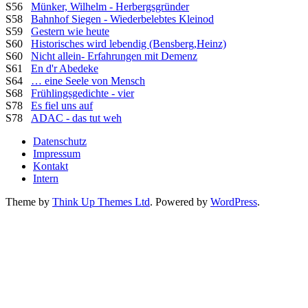
S56
Münker, Wilhelm - Herbergsgründer
S58
Bahnhof Siegen - Wiederbelebtes Kleinod
S59
Gestern wie heute
S60
Historisches wird lebendig (Bensberg,Heinz)
S60
Nicht allein- Erfahrungen mit Demenz
S61
En d'r Abedeke
S64
… eine Seele von Mensch
S68
Frühlingsgedichte - vier
S78
Es fiel uns auf
S78
ADAC - das tut weh
Datenschutz
Impressum
Kontakt
Intern
Theme by
Think Up Themes Ltd
. Powered by
WordPress
.