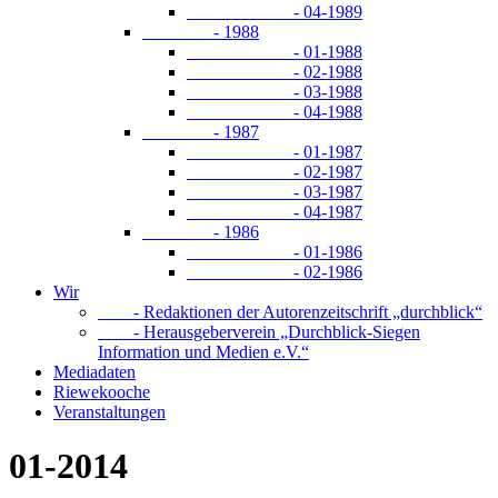
- 04-1989
- 1988
- 01-1988
- 02-1988
- 03-1988
- 04-1988
- 1987
- 01-1987
- 02-1987
- 03-1987
- 04-1987
- 1986
- 01-1986
- 02-1986
Wir
- Redaktionen der Autorenzeitschrift „durchblick“
- Herausgeberverein „Durchblick-Siegen
Information und Medien e.V.“
Mediadaten
Riewekooche
Veranstaltungen
01-2014