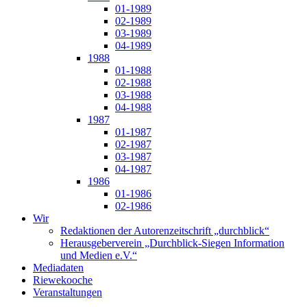
01-1989
02-1989
03-1989
04-1989
1988
01-1988
02-1988
03-1988
04-1988
1987
01-1987
02-1987
03-1987
04-1987
1986
01-1986
02-1986
Wir
Redaktionen der Autorenzeitschrift „durchblick“
Herausgeberverein „Durchblick-Siegen Information
und Medien e.V.“
Mediadaten
Riewekooche
Veranstaltungen