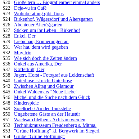
S20
Großeltern … Biografiearbeit einmal anders
S22
Déja-vu im Café
S23
Wohnberatung gibt Tipps
S24
Birkenhof, Wilgersdorf und Altersgarten
S26
Abenteuer Alter(s)garten
S27
Sticken um ihr Leben - Birkenhof
S28
Enkel, Der
S29
Liebichau, Erinnerungen an
S31
Wer hat, dem wird gegeben
S32
Muy frio
S35
Wie sich doch die Zeiten ändern
S36
Onkel aus Amerika, Der
S37
Kofferkult, Der
S38
Jugert, Horst - Fotograf aus Leidenschaft
S40
Unterhose ist nicht Unterhose
S42
Zwischen Alltag und Glamour
S45
Onkel Waldemars "Neue Liebe"
S46
Michel und die Suche nach dem Glück
S48
Kinderspiele
S49
Spieltrieb / An der Tankstelle
S50
Ungebetene Gäste an der Haustür
S51
Wachsam bleiben - Achtsam werden
S52
Techniukmuzseum Freudenberg s. Mitma.
S53
"Grüne Hoffnung" kl. Bergwerk im Siegerl.
S54
Grube "Grüne Hoffnung"