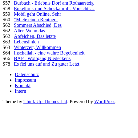
S57
Burbach - Erlebnis Dorf am Rothaarsteig
S58
Enkeltrick und Schockanruf - Vorsicht …
S59
Mobil geht Online, Sehr
S60
"Miete einen Rentner"
S62
Sommers Abschied, Des
S62
Alter, Wenn das
S62
Äpfelchen, Das letzte
S63
Lebenslinien
S63
Winterzeit, Willkommen
S64
Inschallah - eine wahre Begebenheit
S66
BAP - Wolfgang Niedeckens
S78
Es fiel uns auf und Zu guter Letzt
Datenschutz
Impressum
Kontakt
Intern
Theme by
Think Up Themes Ltd
. Powered by
WordPress
.