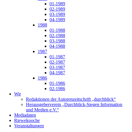
01-1989
02-1989
03-1989
04-1989
1988
01-1988
02-1988
03-1988
04-1988
1987
01-1987
02-1987
03-1987
04-1987
1986
01-1986
02-1986
Wir
Redaktionen der Autorenzeitschrift „durchblick“
Herausgeberverein „Durchblick-Siegen Information
und Medien e.V.“
Mediadaten
Riewekooche
Veranstaltungen