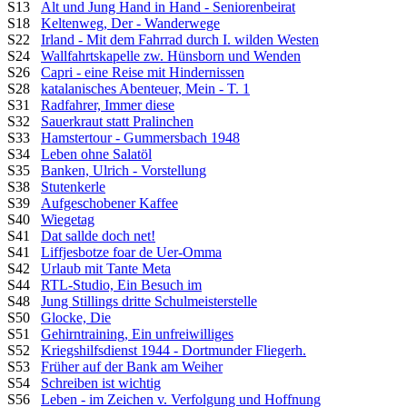
S13
Alt und Jung Hand in Hand - Seniorenbeirat
S18
Keltenweg, Der - Wanderwege
S22
Irland - Mit dem Fahrrad durch I. wilden Westen
S24
Wallfahrtskapelle zw. Hünsborn und Wenden
S26
Capri - eine Reise mit Hindernissen
S28
katalanisches Abenteuer, Mein - T. 1
S31
Radfahrer, Immer diese
S32
Sauerkraut statt Pralinchen
S33
Hamstertour - Gummersbach 1948
S34
Leben ohne Salatöl
S35
Banken, Ulrich - Vorstellung
S38
Stutenkerle
S39
Aufgeschobener Kaffee
S40
Wiegetag
S41
Dat sallde doch net!
S41
Liffjesbotze foar de Uer-Omma
S42
Urlaub mit Tante Meta
S44
RTL-Studio, Ein Besuch im
S48
Jung Stillings dritte Schulmeisterstelle
S50
Glocke, Die
S51
Gehirntraining, Ein unfreiwilliges
S52
Kriegshilfsdienst 1944 - Dortmunder Fliegerh.
S53
Früher auf der Bank am Weiher
S54
Schreiben ist wichtig
S56
Leben - im Zeichen v. Verfolgung und Hoffnung