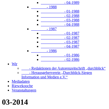
- 04-1989
- 1988
- 01-1988
- 02-1988
- 03-1988
- 04-1988
- 1987
- 01-1987
- 02-1987
- 03-1987
- 04-1987
- 1986
- 01-1986
- 02-1986
Wir
- Redaktionen der Autorenzeitschrift „durchblick“
- Herausgeberverein „Durchblick-Siegen
Information und Medien e.V.“
Mediadaten
Riewekooche
Veranstaltungen
03-2014